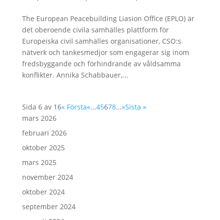
The European Peacebuilding Liasion Office (EPLO) är
det oberoende civila samhälles plattform för
Europeiska civil samhälles organisationer, CSO:s
nätverk och tankesmedjor som engagerar sig inom
fredsbyggande och förhindrande av våldsamma
konflikter. Annika Schabbauer,...
Sida 6 av 16
« Första
«
...
4
5
6
7
8
...
»
Sista »
mars 2026
februari 2026
oktober 2025
mars 2025
november 2024
oktober 2024
september 2024