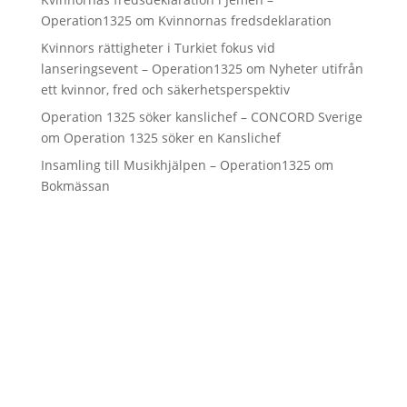
Operation1325
om
Kvinnornas fredsdeklaration
Kvinnors rättigheter i Turkiet fokus vid
lanseringsevent – Operation1325
om
Nyheter utifrån
ett kvinnor, fred och säkerhetsperspektiv
Operation 1325 söker kanslichef – CONCORD Sverige
om
Operation 1325 söker en Kanslichef
Insamling till Musikhjälpen – Operation1325
om
Bokmässan
Home
About Us
Our Work
Learn More