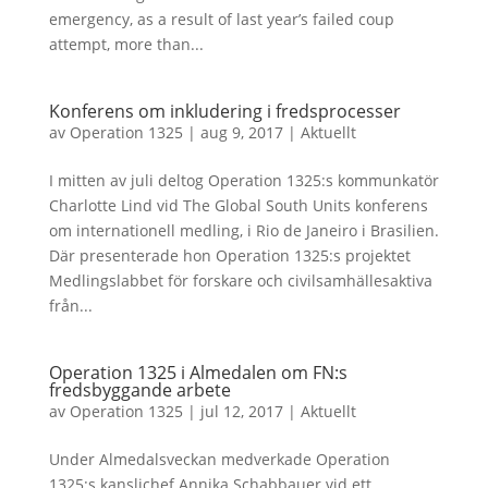
emergency, as a result of last year’s failed coup
attempt, more than...
Konferens om inkludering i fredsprocesser
av
Operation 1325
|
aug 9, 2017
|
Aktuellt
I mitten av juli deltog Operation 1325:s kommunkatör
Charlotte Lind vid The Global South Units konferens
om internationell medling, i Rio de Janeiro i Brasilien.
Där presenterade hon Operation 1325:s projektet
Medlingslabbet för forskare och civilsamhällesaktiva
från...
Operation 1325 i Almedalen om FN:s
fredsbyggande arbete
av
Operation 1325
|
jul 12, 2017
|
Aktuellt
Under Almedalsveckan medverkade Operation
1325:s kanslichef Annika Schabbauer vid ett