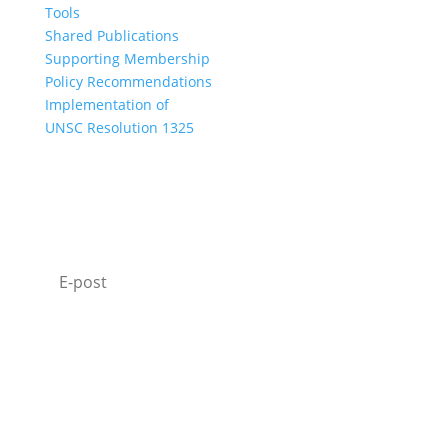
Tools
Shared Publications
Supporting Membership
Policy Recommendations
Implementation of
UNSC Resolution 1325
SUBSCRIBE TO OUR NEWSLETTER
I agree with how Operation 1325 processes my
data.
Read our privacy policy.
Prenumerera