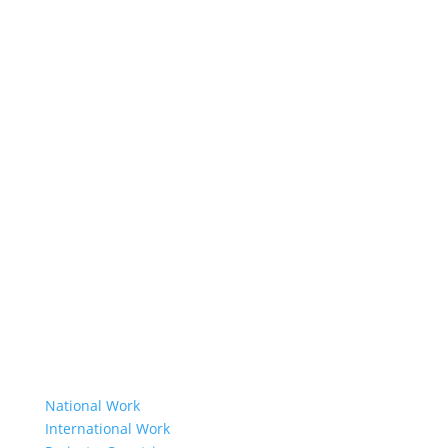
Our History
Resolution 1325
About Us
Member Organisations
Board Members
Secretariat
The Senior Council
Network
Our Donors
Environmental Policy
Governing Documents
Our Work
National Work
International Work