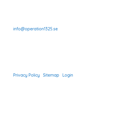
Prenumerera
070-331 77 75
info@operation1325.se
Tegelviksgatan 40
116 41 Stockholm
Sweden
Privacy Policy
|
Sitemap
|
Login