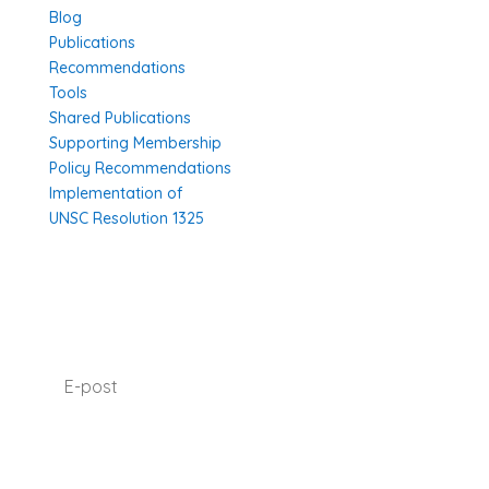
Blog
Publications
Recommendations
Tools
Shared Publications
Supporting Membership
Policy Recommendations
Implementation of
UNSC Resolution 1325
SUBSCRIBE TO OUR NEWSLETTER
I agree with how Operation 1325 processes my
data.
Read our privacy policy.