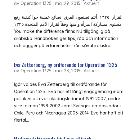
av
Operation 1325
|
maj 29, 2015
|
Aktuellt
القرار ١٣٢٥ أنتم تصنعون الفرق نصائح عملية حوا كيفية رفع
مستوى مشاركة المرأة وأمنها وفقاً لقرار الأمم المتحدة ١٣٢٥
You make the difference finns NU tillgänglig på
arabiska. Handboken ger tips, råd och information
och bygger på erfarenheter från såväl irakiska...
Eva Zetterberg, ny ordförande för Operation 1325
av
Operation 1325
|
maj 28, 2015
|
Aktuellt
Igår valdes Eva Zetterberg till ordförande för
Operation 1325. Eva har ett långt engagemang inom
politiken och var riksdagsledamot 1991-2002, andre
vice talman 1998-2002 samt Sveriges ambassadör i
Chile, Peru och Nicaragua 2003-2014. Eva har haft ett
flertal...