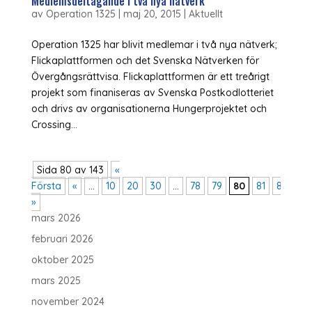
Medlemsdeltagande i två nya nätverk
av
Operation 1325
|
maj 20, 2015
|
Aktuellt
Operation 1325 har blivit medlemar i två nya nätverk;
Flickaplattformen och det Svenska Nätverken för
Övergångsrättvisa. Flickaplattformen är ett treårigt
projekt som finaniseras av Svenska Postkodlotteriet
och drivs av organisationerna Hungerprojektet och
Crossing...
Sida 80 av 143
«
Första
«
...
10
20
30
...
78
79
80
81
82
...
»
mars 2026
februari 2026
oktober 2025
mars 2025
november 2024