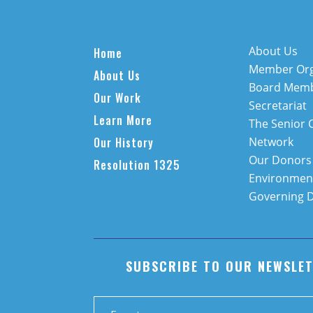
About Us
Home
Member Org
About Us
Board Mem
Our Work
Secretariat
Learn More
The Senior 
Our History
Network
Our Donors
Resolution 1325
Environment
Governing 
SUBSCRIBE TO OUR NEWSLE