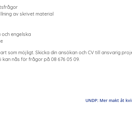
tsfrågor
ning av skrivet material
 och engelska
de
rt som möjligt. Skicka din ansökan och CV till ansvarig pro
 kan nås för frågor på 08 676 05 09.
UNDP: Mer makt åt kv