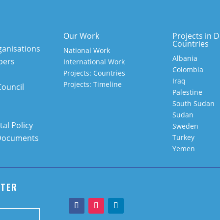
Our Work
Projects in D
Countries
anisations
National Work
Albania
bers
International Work
Colombia
Projects: Countries
Iraq
Projects: Timeline
Council
Palestine
South Sudan
Sudan
al Policy
Sweden
Documents
Turkey
Yemen
TTER