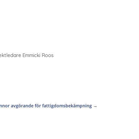
jektledare Emmicki Roos
innor avgörande för fattigdomsbekämpning
→