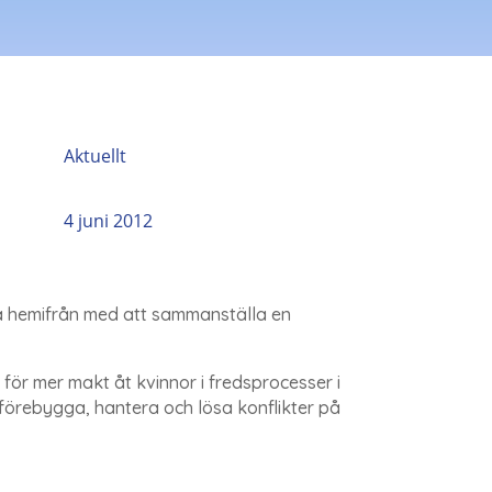
Aktuellt
4 juni 2012
ta hemifrån med att sammanställa en
ör mer makt åt kvinnor i fredsprocesser i
t förebygga, hantera och lösa konflikter på