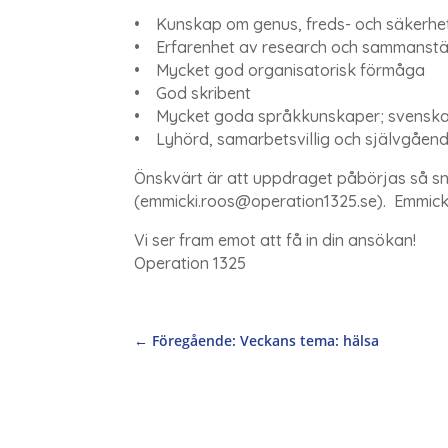
• Kunskap om genus, freds- och säkerhe
• Erfarenhet av research och sammanställ
• Mycket god organisatorisk förmåga
• God skribent
• Mycket goda språkkunskaper; svenska
• Lyhörd, samarbetsvillig och självgåen
Önskvärt är att uppdraget påbörjas så sna
(emmicki.roos@operation1325.se). Emmicki
Vi ser fram emot att få in din ansökan!
Operation 1325
←
Föregående: Veckans tema: hälsa