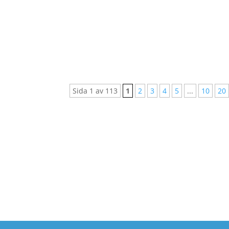
Våren 2025 utlyses två praktikplatser hos
organisationspraktikant med inriktning orga
Sida 1 av 113
1
2
3
4
5
...
10
20