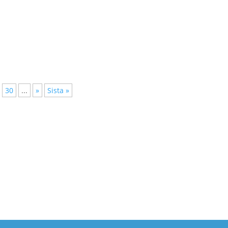
 Operation 1325 En kommunikationspraktikant med inriktning socia
nisationsutveckling Plats:...
30
...
»
Sista »