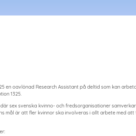
1325 en oavlönad Research Assistant på deltid som kan arbe
ution 1325.
där sex svenska kvinno- och fredsorganisationer samverkar f
ns mål är att fler kvinnor ska involveras i allt arbete med at
er: