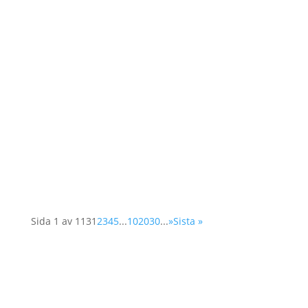
Våren 2025 utlyses två praktikplatser hos
Operation 1325 En kommunikationspraktikant
med inriktning sociala medier & insamling En
organisationspraktikant med inriktning
organisationsutveckling Plats:...
Sida 1 av 113
1
2
3
4
5
...
10
20
30
...
»
Sista »