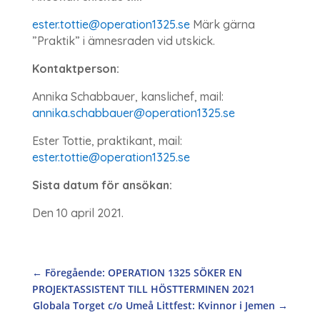
ester.tottie@operation1325.se
Märk gärna
”Praktik” i ämnesraden vid utskick.
Kontaktperson:
Annika Schabbauer, kanslichef, mail:
annika.schabbauer@operation1325.se
Ester Tottie, praktikant, mail:
ester.tottie@operation1325.se
Sista datum för ansökan:
Den 10 april 2021.
←
Föregående: OPERATION 1325 SÖKER EN
PROJEKTASSISTENT TILL HÖSTTERMINEN 2021
Globala Torget c/o Umeå Littfest: Kvinnor i Jemen
→