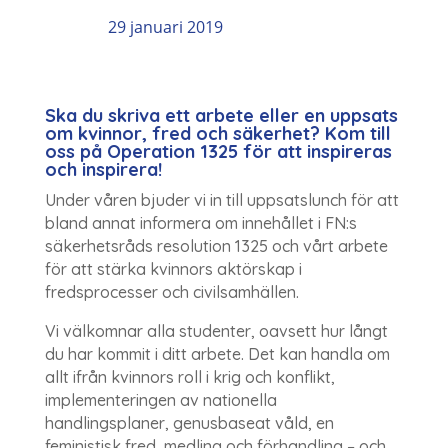
29 januari 2019
Ska du skriva ett arbete eller en uppsats
om kvinnor, fred och säkerhet? Kom till
oss på Operation 1325 för att inspireras
och inspirera!
Under våren bjuder vi in till uppsatslunch för att
bland annat informera om innehållet i FN:s
säkerhetsråds resolution 1325 och vårt arbete
för att stärka kvinnors aktörskap i
fredsprocesser och civilsamhällen.
Vi välkomnar alla studenter, oavsett hur långt
du har kommit i ditt arbete. Det kan handla om
allt ifrån kvinnors roll i krig och konflikt,
implementeringen av nationella
handlingsplaner, genusbaseat våld, en
feministisk fred, medling och förhandling – och