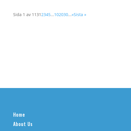
Sida 1 av 113
1
2
3
4
5
...
10
20
30
...
»
Sista »
Home
About Us