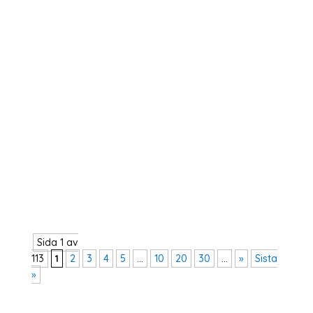
Våren 2025 utlyses två praktikplatser hos
Operation 1325 En kommunikationspraktikant
med inriktning sociala medier & insamling En
organisationspraktikant med inriktning
organisationsutveckling Plats:...
Sida 1 av
113
1
2
3
4
5
...
10
20
30
...
»
Sista
»