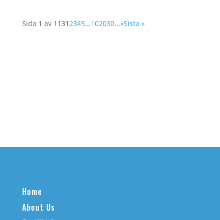
Sida 1 av 113
1
2
3
4
5
...
10
20
30
...
»
Sista »
Home
About Us