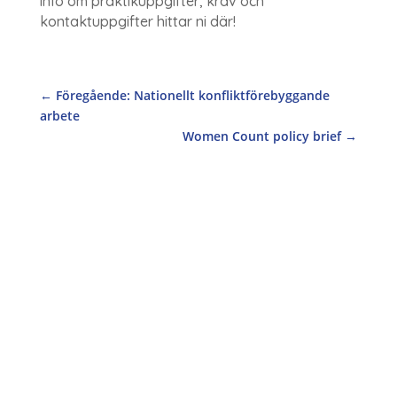
info om praktikuppgifter, krav och
kontaktuppgifter hittar ni där!
←
Föregående: Nationellt konfliktförebyggande
arbete
Women Count policy brief
→