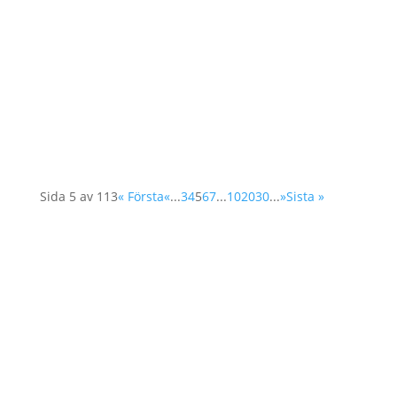
Vi på Operation 1325 letar efter engagerade
individer som vill vara med och påverka inom
området kvinnor, fred och säkerhet. Är du
intresserad av att bidra till vår styrelse eller
valberedning? Vi välkomnar alla som delar våra
värderingar att ansöka eller nominera...
Sida 5 av 113
« Första
«
...
3
4
5
6
7
...
10
20
30
...
»
Sista »