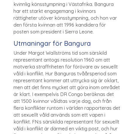
kvinnlig könsstympning i Västafrika. Bangura
har ett starkt engagemang i kvinnors
rättigheter utöver könsstympning, och hon var
den första kvinnan att 1996 kandidera för
posten som president i Sierra Leone.
Utmaningar för Bangura
Under Margot Wallströms tid som särskild
representant antogs resolution 1960 om att
motverka straffriheten för förövare av sexuellt
våld i konflikt. Hur Banguras tvåårsperiod som
representant kommer att uttrycka sig är oklart,
men att det finns mycket att göra inom området
är klart. I exempelvis DR Congo beräknas det
att 1500 kvinnor våldtas varje dag, och från
flera konflikter runtom i världen rapporteras det
att sexuellt våld används som ett vapen i
konflikt. FN:s särskilda representant för sexuellt
våld i konflikt är därmed en viktig post, och hur