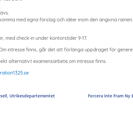
ävs.
tt komma med egna förslag och idéer inom den angivna ramen. 
, med check-in under kontorstider 9-17.
m intresse finns, går det att förlänga uppdraget för generel
ekt alternativt examensarbete om intresse finns.
ration1325.se
rsell, Utrikesdepartementet
Forcera Inte Fram Ny 