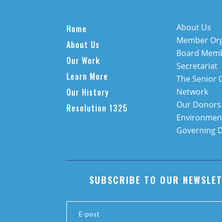
About Us
Home
Member Org
About Us
Board Mem
Our Work
Secretariat
Learn More
The Senior 
Our History
Network
Our Donors
Resolution 1325
Environment
Governing 
SUBSCRIBE TO OUR NEWSLE