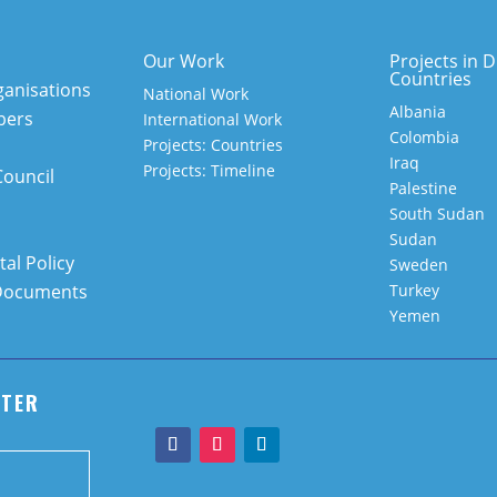
Our Work
Projects in D
Countries
anisations
National Work
Albania
bers
International Work
Colombia
Projects: Countries
Iraq
Projects: Timeline
Council
Palestine
South Sudan
Sudan
al Policy
Sweden
Documents
Turkey
Yemen
TTER