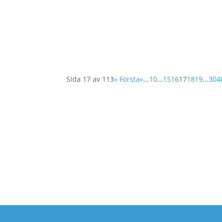
Kvinnors deltagande i tidigare fredsförhand
för att sammanställa kvinnors åsikter och beh
Sida 17 av 113
« Första
«
...
10
...
15
16
17
18
19
...
30
4