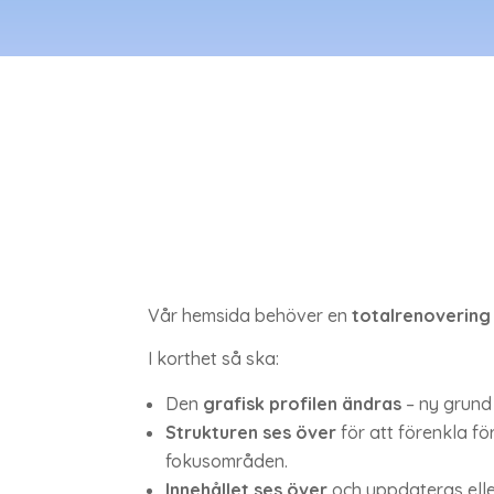
Vår hemsida behöver en
totalrenovering
I korthet så ska:
Den
grafisk profilen ändras
– ny grund 
Strukturen ses över
för att förenkla f
fokusområden.
Innehållet ses över
och uppdateras elle