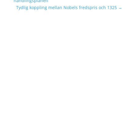
handlingsplanen
Tydlig koppling mellan Nobels fredspris och 1325
→
20/05/2020 Styrelsetraineeprogrammet har
haft en avslutande träff som handlade om
strategier och framtida engagemang. I
utvärderingen kom det fram förslag om att