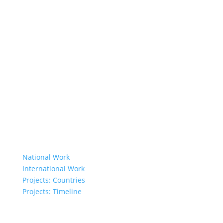
About Us
Member Organisations
Board Members
Secretariat
The Senior Council
Network
Our Donors
Environmental Policy
Governing Documents
Our Work
National Work
International Work
Projects: Countries
Projects: Timeline
Projects in Different Countries