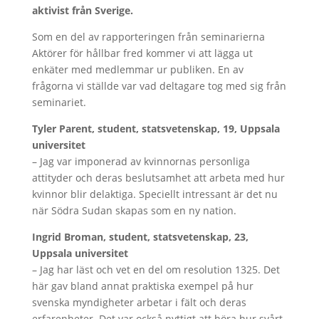
aktivist från Sverige.
Som en del av rapporteringen från seminarierna
Aktörer för hållbar fred kommer vi att lägga ut
enkäter med medlemmar ur publiken. En av
frågorna vi ställde var vad deltagare tog med sig från
seminariet.
Tyler Parent, student, statsvetenskap, 19, Uppsala
universitet
– Jag var imponerad av kvinnornas personliga
attityder och deras beslutsamhet att arbeta med hur
kvinnor blir delaktiga. Speciellt intressant är det nu
när Södra Sudan skapas som en ny nation.
Ingrid Broman, student, statsvetenskap, 23,
Uppsala universitet
– Jag har läst och vet en del om resolution 1325. Det
här gav bland annat praktiska exempel på hur
svenska myndigheter arbetar i fält och deras
erfarenheter. Det var också nyttigt att höra hur svårt