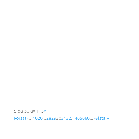
Vi välkomnar er till en workshop där vi kommer
att prata om säkerhet där du som kvinna får
möjlighet att berätta om vad säkerhet är för
dig och om du upplever säkerhetshot i
samhället idag. Era röster är viktiga och de för
vi vidare genom en anonymiserad rapport till...
Sida 30 av 113
«
Första
«
...
10
20
...
28
29
30
31
32
...
40
50
60
...
»
Sista »