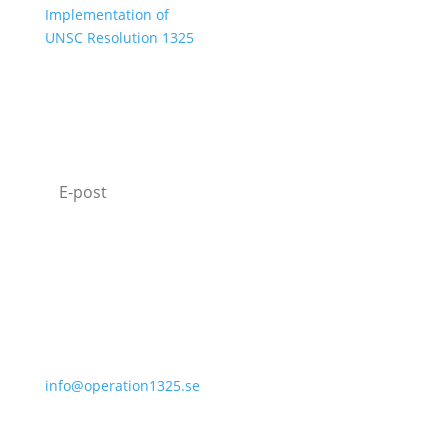
Implementation of
UNSC Resolution 1325
SUBSCRIBE TO OUR NEWSLETTER
I agree with how Operation 1325 processes my
data.
Read our privacy policy.
Prenumerera
070-331 77 75
info@operation1325.se
Tegelviksgatan 40
116 41 Stockholm