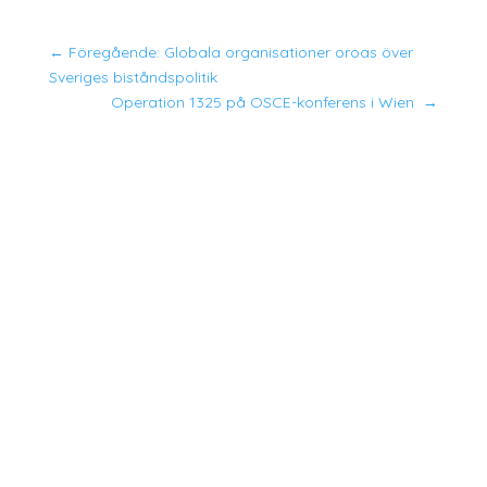
←
Föregående: Globala organisationer oroas över
Sveriges biståndspolitik
Operation 1325 på OSCE-konferens i Wien
→
The #SHEcurity index och den tillhörande
rapporten skapades för första gången 2020 av