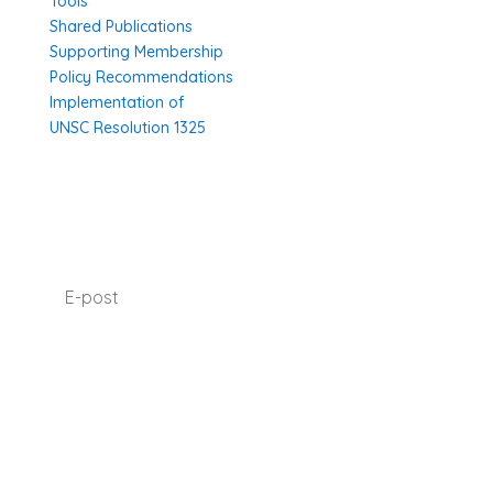
Tools
Shared Publications
Supporting Membership
Policy Recommendations
Implementation of
UNSC Resolution 1325
SUBSCRIBE TO OUR NEWSLETTER
I agree with how Operation 1325 processes my
data.
Read our privacy policy.
Prenumerera
070-331 77 75