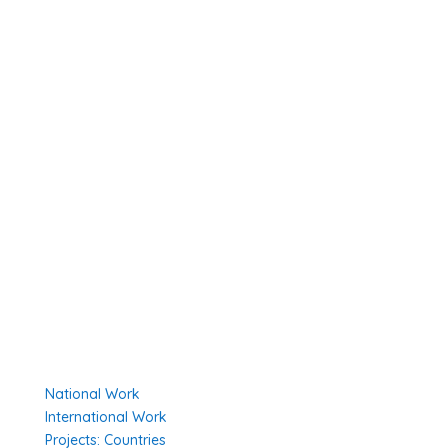
Our History
Resolution 1325
About Us
Member Organisations
Board Members
Secretariat
The Senior Council
Network
Our Donors
Environmental Policy
Governing Documents
Our Work
National Work
International Work
Projects: Countries