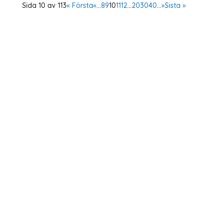
Sida 10 av 113
« Första
«
...
8
9
10
11
12
...
20
30
40
...
»
Sista »
Home
About Us
Our Work
Learn More