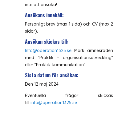
inte att ansöka!
Ansökans innehåll:
Personligt brev (max 1 sida) och CV (max 2
sidor).
Ansökan skickas till:
Info@operation1325.se
Märk ämnesraden
med ”Praktik – organisationsutveckling”
eller ”Praktik-kommunikation”
Sista datum för ansökan:
Den 12 maj 2024
Eventuella frågor skickas
till
info@operation1325.se