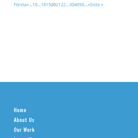
Första
«
...
10
...
18
19
20
21
22
...
30
40
50
...
»
Sista »
Home
About Us
Our Work