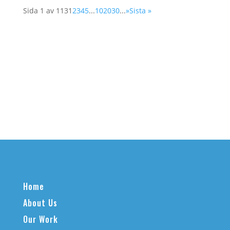
Sida 1 av 113
1
2
3
4
5
...
10
20
30
...
»
Sista »
Home
About Us
Our Work