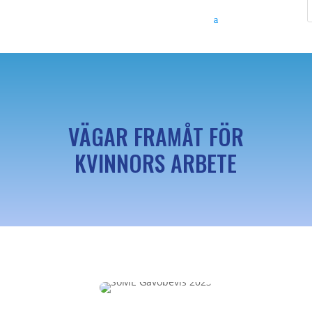
VÄGAR FRAMÅT FÖR
KVINNORS ARBETE