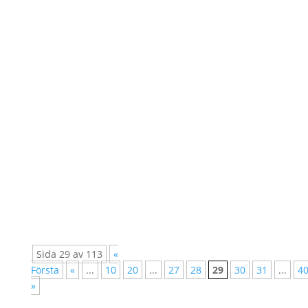
20/05/2020 Styrelsetraineeprogrammet har
haft en avslutande träff som handlade om
strategier och framtida engagemang. I
utvärderingen kom det fram förslag om att
samla och dela digitala resurser men även om
att göra det möjligt att komma i kontakt med
internationella...
Sida 29 av 113
«
Första
«
...
10
20
...
27
28
29
30
31
...
4
»