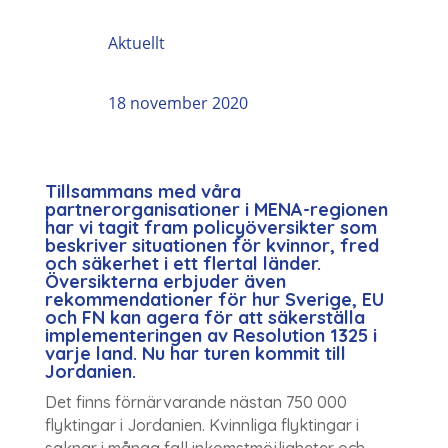
Aktuellt
18 november 2020
Tillsammans med våra
partnerorganisationer i MENA-regionen
har vi tagit fram policyöversikter som
beskriver situationen för kvinnor, fred
och säkerhet i ett flertal länder.
Översikterna erbjuder även
rekommendationer för hur Sverige, EU
och FN kan agera för att säkerställa
implementeringen av Resolution 1325 i
varje land. Nu har turen kommit till
Jordanien.
Det finns förnärvarande nästan 750 000
flyktingar i Jordanien. Kvinnliga flyktingar i
saknar i många fall inkomstmöjligheter och