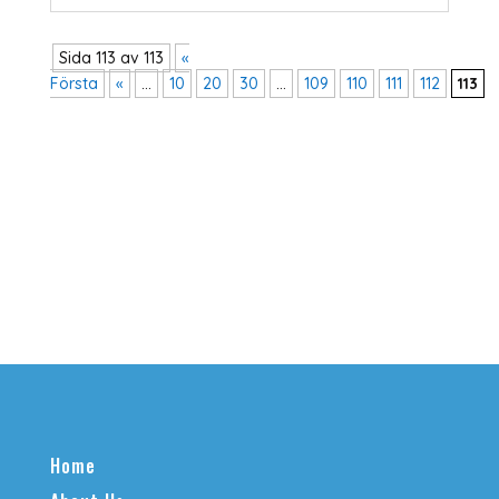
Sida 113 av 113
«
Första
«
...
10
20
30
...
109
110
111
112
113
Home