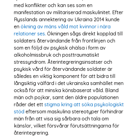
med konflikter och kan ses som en
manifestation av militariserad maskulinitet. Efter
Rysslands annektering av Ukraina 2014 kunde
en
ökning av mäns våld mot kvinnor i nära
relationer ses.
Ökningen sågs direkt kopplad till
soldaters återvändande från frontlinjen och
som en följd av psykisk ohälsa i form av
alkoholmissbruk och posttraumatiskt
stressyndrom. Återintegreringsinsatser och
psykisk vård för återvändande soldater är
således en viktig komponent för att bidra till
långsiktig välfärd i det ukrainska samhället men
också för att minska könsbaserat våld. Bland
män och pojkar, samt den äldre populationen
råder det ett
stigma kring att söka psykologiskt
stöd
eftersom maskulina stereotyper förhindrar
män från att visa sig sårbara och tala om
känslor, vilket försvårar förutsättningarna för
återintegrering.