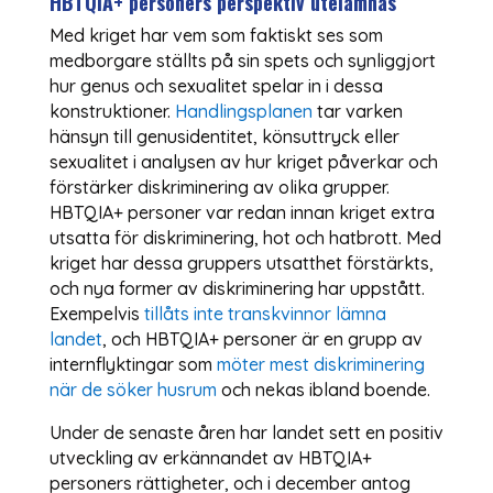
HBTQIA+ personers perspektiv utelämnas
Med kriget har vem som faktiskt ses som
medborgare ställts på sin spets och synliggjort
hur genus och sexualitet spelar in i dessa
konstruktioner.
Handlingsplanen
tar varken
hänsyn till genusidentitet, könsuttryck eller
sexualitet i analysen av hur kriget påverkar och
förstärker diskriminering av olika grupper.
HBTQIA+ personer var redan innan kriget extra
utsatta för diskriminering, hot och hatbrott. Med
kriget har dessa gruppers utsatthet förstärkts,
och nya former av diskriminering har uppstått.
Exempelvis
tillåts inte transkvinnor lämna
landet
, och HBTQIA+ personer är en grupp av
internflyktingar som
möter mest diskriminering
när de söker husrum
och nekas ibland boende.
Under de senaste åren har landet sett en positiv
utveckling av erkännandet av HBTQIA+
personers rättigheter, och i december antog