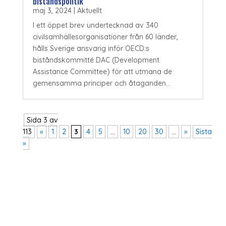
biståndspolitik
maj 3, 2024
|
Aktuellt
I ett öppet brev undertecknad av 340
civilsamhällesorganisationer från 60 länder,
hålls Sverige ansvarig inför OECD:s
biståndskommitté DAC (Development
Assistance Committee) för att utmana de
gemensamma principer och åtaganden...
Sida 3 av
113
«
1
2
3
4
5
...
10
20
30
...
»
Sista
»