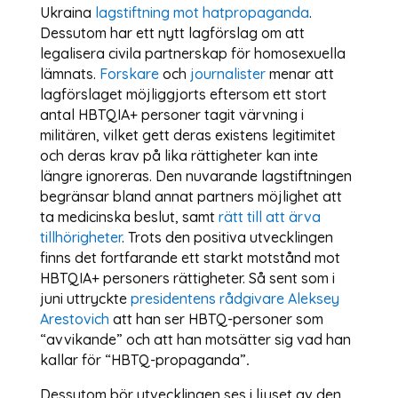
Ukraina
lagstiftning mot hatpropaganda
.
Dessutom har ett nytt lagförslag om att
legalisera civila partnerskap för homosexuella
lämnats.
Forskare
och
journalister
menar att
lagförslaget möjliggjorts eftersom ett stort
antal HBTQIA+ personer tagit värvning i
militären, vilket gett deras existens legitimitet
och deras krav på lika rättigheter kan inte
längre ignoreras. Den nuvarande lagstiftningen
begränsar bland annat partners möjlighet att
ta medicinska beslut, samt
rätt till att ärva
tillhörigheter
. Trots den positiva utvecklingen
finns det fortfarande ett starkt motstånd mot
HBTQIA+ personers rättigheter. Så sent som i
juni uttryckte
presidentens rådgivare Aleksey
Arestovich
att han ser HBTQ-personer som
“avvikande” och att han motsätter sig vad han
kallar för “HBTQ-propaganda”
.
Dessutom bör utvecklingen ses i ljuset av den