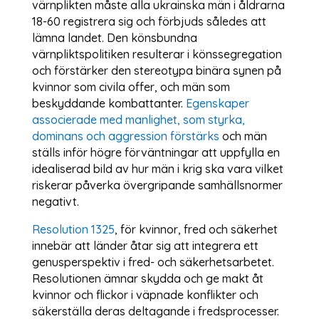
värnplikten måste alla ukrainska män i åldrarna
18-60 registrera sig och förbjuds således att
lämna landet. Den könsbundna
värnpliktspolitiken resulterar i könssegregation
och förstärker den stereotypa binära synen på
kvinnor som civila offer, och män som
beskyddande kombattanter.
Egenskaper
associerade med manlighet, som styrka,
dominans och aggression förstärks
och män
ställs inför högre förväntningar att uppfylla en
idealiserad bild av hur män i krig ska vara vilket
riskerar påverka övergripande samhällsnormer
negativt.
Resolution 1325
, för kvinnor, fred och säkerhet
innebär att länder åtar sig att integrera ett
genusperspektiv i fred- och säkerhetsarbetet.
Resolutionen ämnar skydda och ge makt åt
kvinnor och flickor i väpnade konflikter och
säkerställa deras deltagande i fredsprocesser.