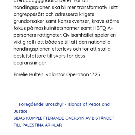
återuppbyggnadsarbetet. För att
handlingsplanen ska bli mer transformativ i sitt
angreppssätt och adressera krigets
grundorsaker samt konsekvenser, krävs större
fokus på maskulinitetsnormer samt HBTQIA+
personers rättigheter. Civilsamhället spelar en
viktig roll i att både se till att den nationella
handlingsplanen efterlevs och för att ställa
beslutsfattare till svars för dess
begränsningar.
Emelie Hultén, volontär Operation 1325
←
Föregående: Broschyr - Islands of Peace and
Justice
SIDAS KOMPLETTERANDE ÖVERSYN AV BISTÅNDET
TILL PALESTINA ÄR KLAR
→