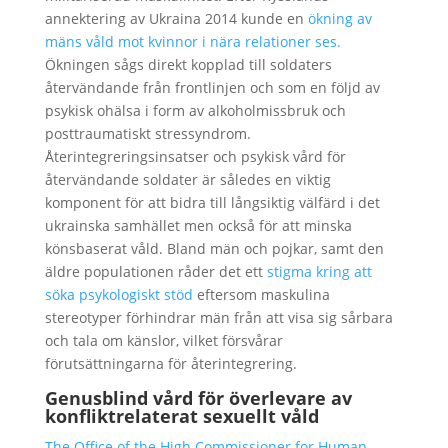
annektering av Ukraina 2014 kunde en
ökning av
mäns våld mot kvinnor i nära relationer ses.
Ökningen sågs direkt kopplad till soldaters
återvändande från frontlinjen och som en följd av
psykisk ohälsa i form av alkoholmissbruk och
posttraumatiskt stressyndrom.
Återintegreringsinsatser och psykisk vård för
återvändande soldater är således en viktig
komponent för att bidra till långsiktig välfärd i det
ukrainska samhället men också för att minska
könsbaserat våld. Bland män och pojkar, samt den
äldre populationen råder det ett
stigma kring att
söka psykologiskt stöd
eftersom maskulina
stereotyper förhindrar män från att visa sig sårbara
och tala om känslor, vilket försvårar
förutsättningarna för återintegrering.
Genusblind vård för överlevare av
konfliktrelaterat sexuellt våld
The Office of the High Commissioner for Human