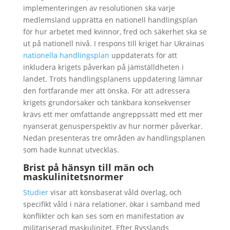
implementeringen av resolutionen ska varje
medlemsland upprätta en nationell handlingsplan
för hur arbetet med kvinnor, fred och säkerhet ska se
ut på nationell nivå. I respons till kriget har Ukrainas
nationella handlingsplan
uppdaterats för att
inkludera krigets påverkan på jämställdheten i
landet. Trots handlingsplanens uppdatering lämnar
den fortfarande mer att önska. För att adressera
krigets grundorsaker och tänkbara konsekvenser
krävs ett mer omfattande angreppssätt med ett mer
nyanserat genusperspektiv av hur normer påverkar.
Nedan presenteras tre områden av handlingsplanen
som hade kunnat utvecklas.
Brist på hänsyn till män och
maskulinitetsnormer
Studier
visar att könsbaserat våld överlag, och
specifikt våld i nära relationer, ökar i samband med
konflikter och kan ses som en manifestation av
militariserad maskulinitet. Efter Rysslands