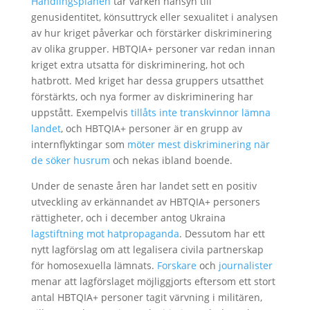
Handlingsplanen
tar varken hänsyn till
genusidentitet, könsuttryck eller sexualitet i analysen
av hur kriget påverkar och förstärker diskriminering
av olika grupper. HBTQIA+ personer var redan innan
kriget extra utsatta för diskriminering, hot och
hatbrott. Med kriget har dessa gruppers utsatthet
förstärkts, och nya former av diskriminering har
uppstått. Exempelvis
tillåts inte transkvinnor lämna
landet
, och HBTQIA+ personer är en grupp av
internflyktingar som
möter mest diskriminering när
de söker husrum
och nekas ibland boende.
Under de senaste åren har landet sett en positiv
utveckling av erkännandet av HBTQIA+ personers
rättigheter, och i december antog Ukraina
lagstiftning mot hatpropaganda
. Dessutom har ett
nytt lagförslag om att legalisera civila partnerskap
för homosexuella lämnats.
Forskare
och
journalister
menar att lagförslaget möjliggjorts eftersom ett stort
antal HBTQIA+ personer tagit värvning i militären,