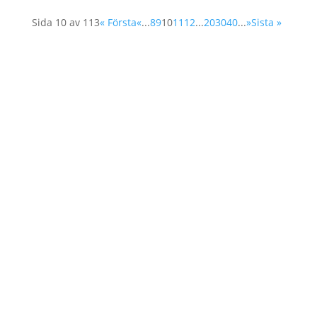
Sida 10 av 113
« Första
«
...
8
9
10
11
12
...
20
30
40
...
»
Sista »
Home
About Us
Our Work