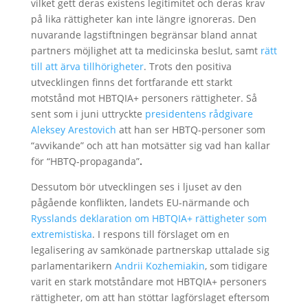
vilket gett deras existens legitimitet och deras krav
på lika rättigheter kan inte längre ignoreras. Den
nuvarande lagstiftningen begränsar bland annat
partners möjlighet att ta medicinska beslut, samt
rätt
till att ärva tillhörigheter
. Trots den positiva
utvecklingen finns det fortfarande ett starkt
motstånd mot HBTQIA+ personers rättigheter. Så
sent som i juni uttryckte
presidentens rådgivare
Aleksey Arestovich
att han ser HBTQ-personer som
“avvikande” och att han motsätter sig vad han kallar
för “HBTQ-propaganda”
.
Dessutom bör utvecklingen ses i ljuset av den
pågående konflikten, landets EU-närmande och
Rysslands deklaration om HBTQIA+ rättigheter som
extremistiska
. I respons till förslaget om en
legalisering av samkönade partnerskap uttalade sig
parlamentarikern
Andrii Kozhemiakin
, som tidigare
varit en stark motståndare mot HBTQIA+ personers
rättigheter, om att han stöttar lagförslaget eftersom