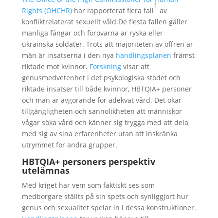
1
Rights (OHCHR)
har rapporterat flera fall
av
konfliktrelaterat sexuellt våld.De flesta fallen gäller
manliga fångar och förövarna är ryska eller
ukrainska soldater. Trots att majoriteten av offren är
män är insatserna i den nya
handlingsplanen
främst
riktade mot kvinnor.
Forskning
visar att
genusmedvetenhet i det psykologiska stödet och
riktade insatser till både kvinnor, HBTQIA+ personer
och män är avgörande för adekvat vård. Det ökar
tillgängligheten och sannolikheten att människor
vågar söka vård och känner sig trygga med att dela
med sig av sina erfarenheter utan att inskränka
utrymmet för andra grupper.
HBTQIA+ personers perspektiv
utelämnas
Med kriget har vem som faktiskt ses som
medborgare ställts på sin spets och synliggjort hur
genus och sexualitet spelar in i dessa konstruktioner.