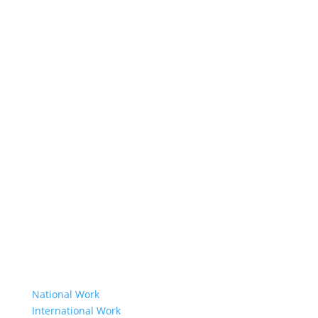
Learn More
Our History
Resolution 1325
About Us
Member Organisations
Board Members
Secretariat
The Senior Council
Network
Our Donors
Environmental Policy
Governing Documents
Our Work
National Work
International Work