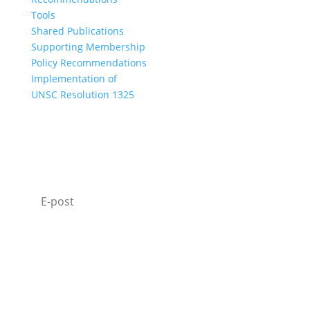
Tools
Shared Publications
Supporting Membership
Policy Recommendations
Implementation of
UNSC Resolution 1325
SUBSCRIBE TO OUR NEWSLETTER
I agree with how Operation 1325 processes my
data.
Read our privacy policy.
Prenumerera