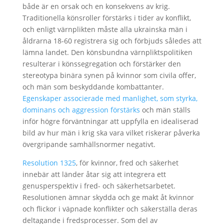
både är en orsak och en konsekvens av krig.
Traditionella könsroller förstärks i tider av konflikt,
och enligt värnplikten måste alla ukrainska män i
åldrarna 18-60 registrera sig och förbjuds således att
lämna landet. Den könsbundna värnpliktspolitiken
resulterar i könssegregation och förstärker den
stereotypa binära synen på kvinnor som civila offer,
och män som beskyddande kombattanter.
Egenskaper associerade med manlighet, som styrka,
dominans och aggression förstärks
och män ställs
inför högre förväntningar att uppfylla en idealiserad
bild av hur män i krig ska vara vilket riskerar påverka
övergripande samhällsnormer negativt.
Resolution 1325
, för kvinnor, fred och säkerhet
innebär att länder åtar sig att integrera ett
genusperspektiv i fred- och säkerhetsarbetet.
Resolutionen ämnar skydda och ge makt åt kvinnor
och flickor i väpnade konflikter och säkerställa deras
deltagande i fredsprocesser. Som del av