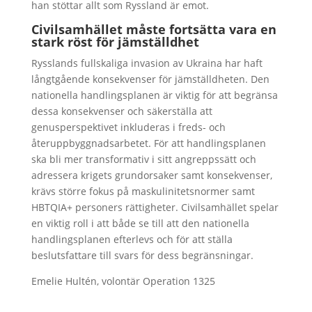
han stöttar allt som Ryssland är emot.
Civilsamhället måste fortsätta vara en
stark röst för jämställdhet
Rysslands fullskaliga invasion av Ukraina har haft
långtgående konsekvenser för jämställdheten. Den
nationella handlingsplanen är viktig för att begränsa
dessa konsekvenser och säkerställa att
genusperspektivet inkluderas i freds- och
återuppbyggnadsarbetet. För att handlingsplanen
ska bli mer transformativ i sitt angreppssätt och
adressera krigets grundorsaker samt konsekvenser,
krävs större fokus på maskulinitetsnormer samt
HBTQIA+ personers rättigheter. Civilsamhället spelar
en viktig roll i att både se till att den nationella
handlingsplanen efterlevs och för att ställa
beslutsfattare till svars för dess begränsningar.
Emelie Hultén, volontär Operation 1325