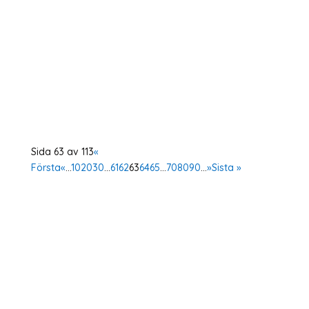
Idag, samma dag som resolution 1325 firar sin
fjortonde födelsedag, tar vi tillfället i akt att
offentliggöra ett gemensamt uttalande från 16
av våra partnerorganisationer i Mellanöster och
Nordafrika. Det gemensamma uttlandet
uppmanar till omedelbara åtgärder för att...
Sida 63 av 113
«
Första
«
...
10
20
30
...
61
62
63
64
65
...
70
80
90
...
»
Sista »