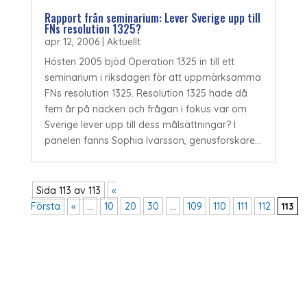
Rapport från seminarium: Lever Sverige upp till
FNs resolution 1325?
apr 12, 2006
|
Aktuellt
Hösten 2005 bjöd Operation 1325 in till ett
seminarium i riksdagen för att uppmärksamma
FNs resolution 1325. Resolution 1325 hade då
fem år på nacken och frågan i fokus var om
Sverige lever upp till dess målsättningar? I
panelen fanns Sophia Ivarsson, genusforskare...
Sida 113 av 113
«
Första
«
...
10
20
30
...
109
110
111
112
113