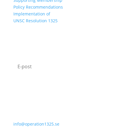
Supporting Membership
Policy Recommendations
Implementation of
UNSC Resolution 1325
SUBSCRIBE TO OUR NEWSLETTER
I agree with how Operation 1325 processes my
data.
Read our privacy policy.
Prenumerera
070-331 77 75
info@operation1325.se
Tegelviksgatan 40