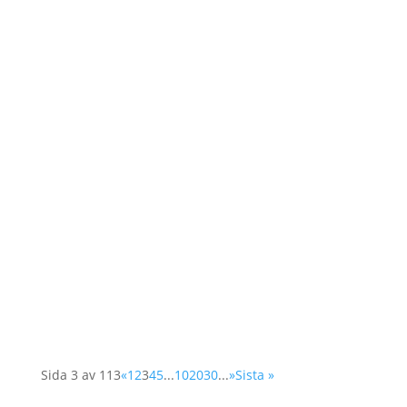
I ett öppet brev undertecknad av 340
civilsamhällesorganisationer från 60 länder,
hålls Sverige ansvarig inför OECD:s
biståndskommitté DAC (Development
Assistance Committee) för att utmana de
gemensamma principer och åtaganden...
Sida 3 av 113
«
1
2
3
4
5
...
10
20
30
...
»
Sista »