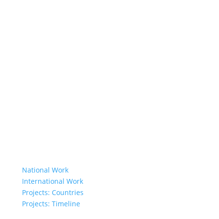
About Us
Member Organisations
Board Members
Secretariat
The Senior Council
Network
Our Donors
Environmental Policy
Governing Documents
Our Work
National Work
International Work
Projects: Countries
Projects: Timeline