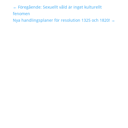
←
Föregående: Sexuellt våld är inget kulturellt
fenomen
Nya handlingsplaner för resolution 1325 och 1820!
→
I dagarna reser du i egenskap av Sveriges
utrikesminister till Israel och Palestina. Resan
är ett viktigt tillfälle för ministern att samtala