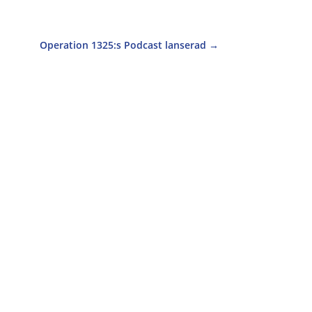
Operation 1325:s Podcast lanserad
→
eckor. Arbetstid: ~ 09.00-17.00 mån-fre.