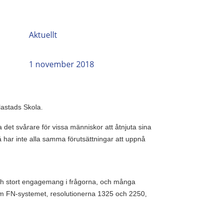
Aktuellt
1 november 2018
lastads Skola.
det svårare för vissa människor att åtnjuta sina
å har inte alla samma förutsättningar att uppnå
r och stort engagemang i frågorna, och många
 om FN-systemet, resolutionerna 1325 och 2250,