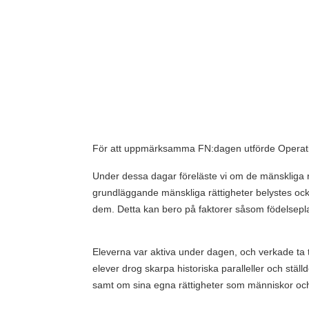
För att uppmärksamma FN:dagen utförde Operatio
Under dessa dagar föreläste vi om de mänskliga r
grundläggande mänskliga rättigheter belystes ocks
dem. Detta kan bero på faktorer såsom födelseplat
Eleverna var aktiva under dagen, och verkade ta t
elever drog skarpa historiska paralleller och st
samt om sina egna rättigheter som människor och 