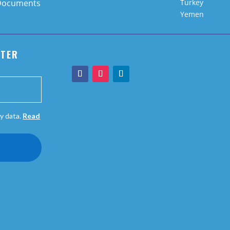
Documents
Turkey
Yemen
TTER
y data.
Read