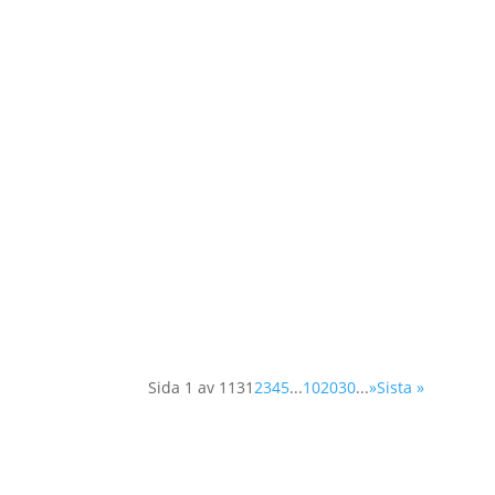
Okinawa där freds- och säkerhetsfrågor har
Våren 2025 utlyses två praktikplatser hos
organisationspraktikant med inriktning orga
Sida 1 av 113
1
2
3
4
5
...
10
20
30
...
»
Sista »