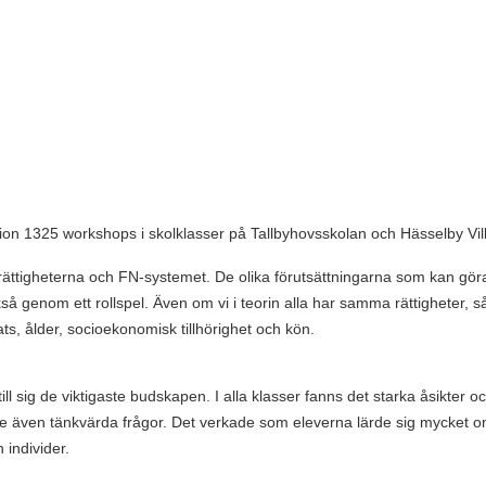
n 1325 workshops i skolklasser på Tallbyhovsskolan och Hässelby Vil
ättigheterna och FN-systemet. De olika förutsättningarna som kan göra 
å genom ett rollspel. Även om vi i teorin alla har samma rättigheter, s
s, ålder, socioekonomisk tillhörighet och kön.
ill sig de viktigaste budskapen. I alla klasser fanns det starka åsikte
ällde även tänkvärda frågor. Det verkade som eleverna lärde sig mycket
individer.