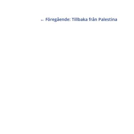
←
Föregående: Tillbaka från Palestina
Operation 1325 söker praktikanter till höst
Kvälls- & helgarbete kan förekomma Möjlighe