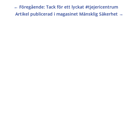
←
Föregående: Tack för ett lyckat #tjejericentrum
Artikel publicerad i magasinet Mänsklig Säkerhet
→
Operation 1325 har tagit fram boken
Fredsagent 1325 för att inspirera unga kvinnor
att fortsätta den stolta svenska traditionen av
kvinnliga fredsagenter! I boken möter läsaren