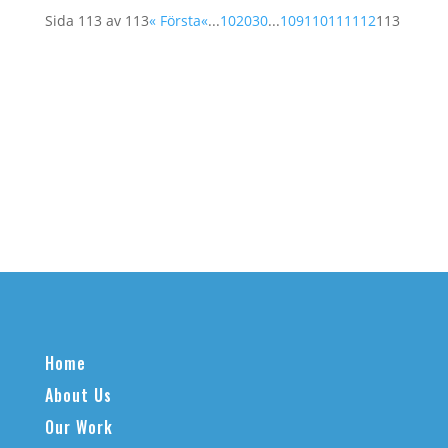
Sida 113 av 113
« Första
«
...
10
20
30
...
109
110
111
112
113
Home
About Us
Our Work