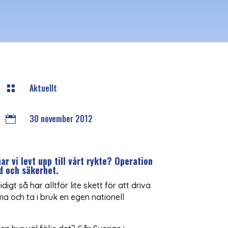
Aktuellt

30 november 2012

ar vi levt upp till vårt rykte? Operation
d och säkerhet.
t så har alltför lite skett för att driva
a och ta i bruk en egen nationell