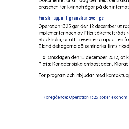
Dokumentet är än idag det mest centrala st
bräschen för kvinnofrågor på den interna
Färsk rapport granskar sverige
Operation 1325 ger den 12 december ut r
implementeringen av FN:s säkerhetsråds 
Stockholm, är att presentera rapporten för
Bland deltagarna på seminariet finns rik
Tid:
Onsdagen den 12 december 2012, at kl 
Plats:
Kanadensiska ambassaden, Klarabe
För program och inbjudan med kontaktuppgift
←
Föregående: Operation 1325 söker ekonom