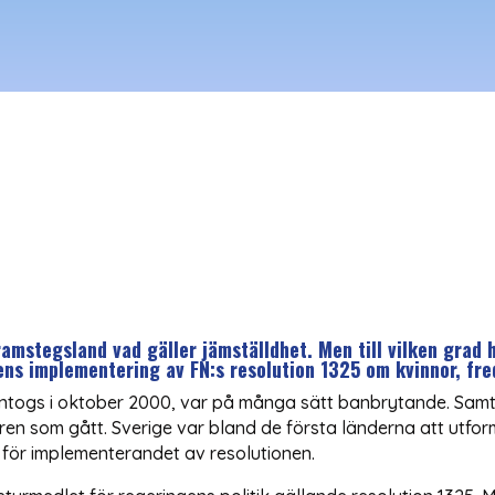
ramstegsland vad gäller jämställdhet. Men till vilken grad h
ns implementering av FN:s resolution 1325 om kvinnor, fre
togs i oktober 2000, var på många sätt banbrytande. Samtidig
en som gått. Sverige var bland de första länderna att utform
 för implementerandet av resolutionen.