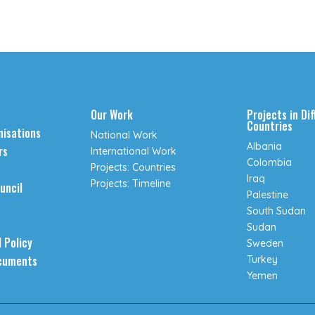
Our Work
Projects in Di
Countries
isations
National Work
Albania
rs
International Work
Colombia
Projects: Countries
Iraq
Projects: Timeline
uncil
Palestine
South Sudan
Sudan
 Policy
Sweden
cuments
Turkey
Yemen