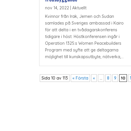
nov 14, 2022
|
Aktuellt
Kvinnor från Irak, Jemen och Sudan
samlades på Sveriges ambassad i Kairo
för att delta i en tvådagarskonferens
tidigare i höst. Höstkonferensen ingår i
Operation 1325:s Women Peacebuilders
Program med syfte att ge deltagarna
möjlighet till kunskapsutbyte, nätverka,...
Sida 10 av 113
« Första
«
...
8
9
10