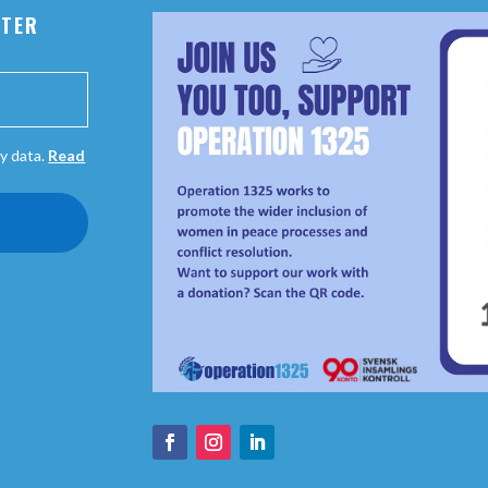
TTER
y data.
Read