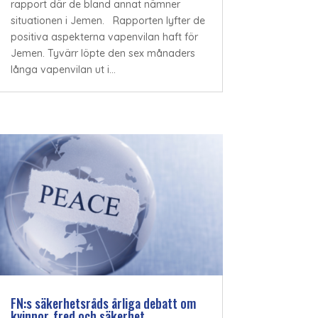
rapport där de bland annat nämner
situationen i Jemen. Rapporten lyfter de
positiva aspekterna vapenvilan haft för
Jemen. Tyvärr löpte den sex månaders
långa vapenvilan ut i...
FN:s säkerhetsråds årliga debatt om
kvinnor, fred och säkerhet