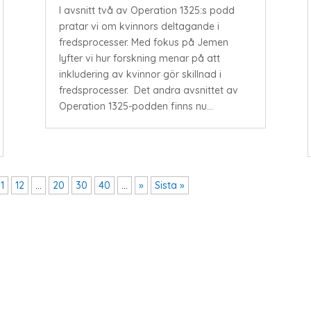
I avsnitt två av Operation 1325:s podd
pratar vi om kvinnors deltagande i
fredsprocesser. Med fokus på Jemen
lyfter vi hur forskning menar på att
inkludering av kvinnor gör skillnad i
fredsprocesser. Det andra avsnittet av
Operation 1325-podden finns nu...
11
12
...
20
30
40
...
»
Sista »