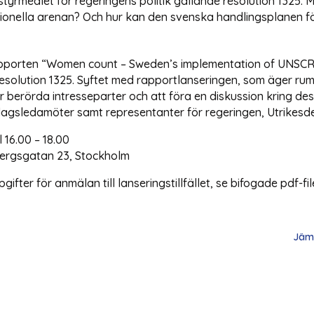
yrmedlet för regeringens politik gällande resolution 1325. Me
tionella arenan? Och hur kan den svenska handlingsplanen f
apporten “Women count – Sweden’s implementation of UNSCR
resolution 1325. Syftet med rapportlanseringen, som äger r
 berörda intresseparter och att föra en diskussion kring dess
sdagsledamöter samt representanter för regeringen, Utrike
16.00 – 18.00
rgsgatan 23, Stockholm
er för anmälan till lanseringstillfället, se bifogade pdf-filer
Jäms