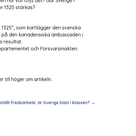
n hur väl följs det? Går Sverige i
ör 1325 stärkas?
 1325”, som kartlägger den svenska
um på den kanadensiska ambassaden i
 resultat.
sdepartementet och Försvarsmakten.
 till höger om artikeln.
tällt fredsarbete: är Sverige bäst i klassen?
→