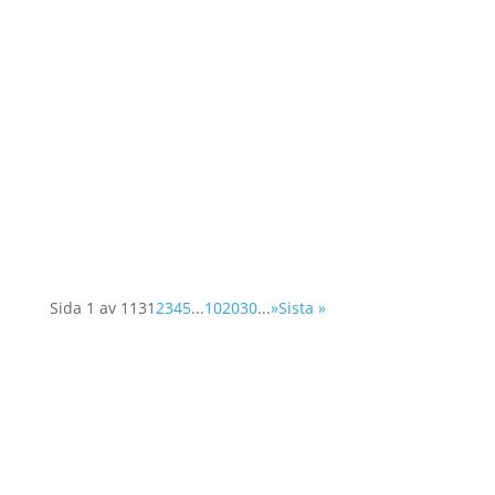
Våren 2025 utlyses två praktikplatser hos
Operation 1325 En kommunikationspraktikant
med inriktning sociala medier & insamling En
organisationspraktikant med inriktning
organisationsutveckling Plats:...
Sida 1 av 113
1
2
3
4
5
...
10
20
30
...
»
Sista »