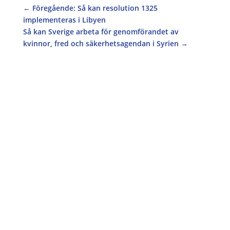
←
Föregående: Så kan resolution 1325
implementeras i Libyen
Så kan Sverige arbeta för genomförandet av
kvinnor, fred och säkerhetsagendan i Syrien
→
Operation 1325 söker praktikanter till hösten
2026 Plats: Södermalm, Stockholm