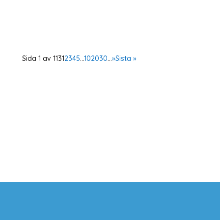
organisationspraktikant med inriktning
organisationsutveckling Plats:...
Sida 1 av 113
1
2
3
4
5
...
10
20
30
...
»
Sista »