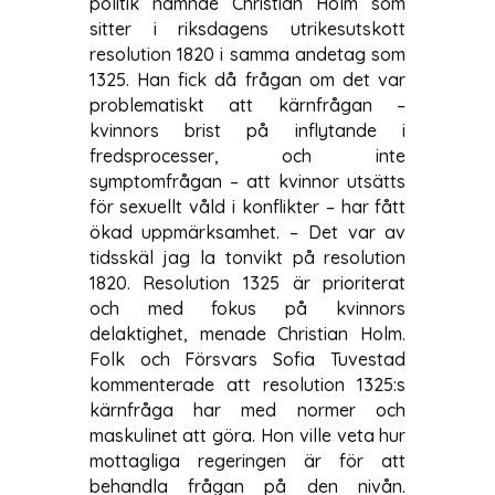
politik nämnde Christian Holm som
sitter i riksdagens utrikesutskott
resolution 1820 i samma andetag som
1325. Han fick då frågan om det var
problematiskt att kärnfrågan –
kvinnors brist på inflytande i
fredsprocesser, och inte
symptomfrågan – att kvinnor utsätts
för sexuellt våld i konflikter – har fått
ökad uppmärksamhet. – Det var av
tidsskäl jag la tonvikt på resolution
1820. Resolution 1325 är prioriterat
och med fokus på kvinnors
delaktighet, menade Christian Holm.
Folk och Försvars Sofia Tuvestad
kommenterade att resolution 1325:s
kärnfråga har med normer och
maskulinet att göra. Hon ville veta hur
mottagliga regeringen är för att
behandla frågan på den nivån.