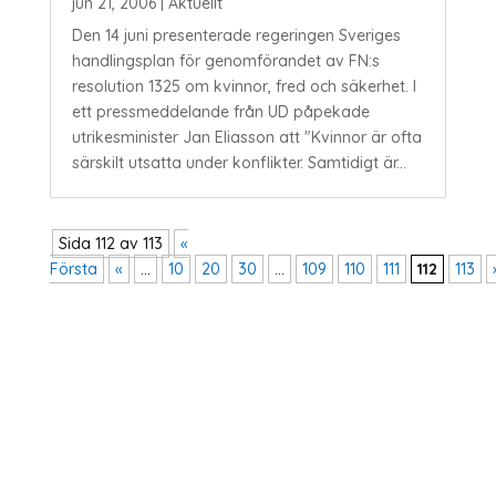
jun 21, 2006
|
Aktuellt
Den 14 juni presenterade regeringen Sveriges
handlingsplan för genomförandet av FN:s
resolution 1325 om kvinnor, fred och säkerhet. I
ett pressmeddelande från UD påpekade
utrikesminister Jan Eliasson att "Kvinnor är ofta
särskilt utsatta under konflikter. Samtidigt är...
Sida 112 av 113
«
Första
«
...
10
20
30
...
109
110
111
112
113