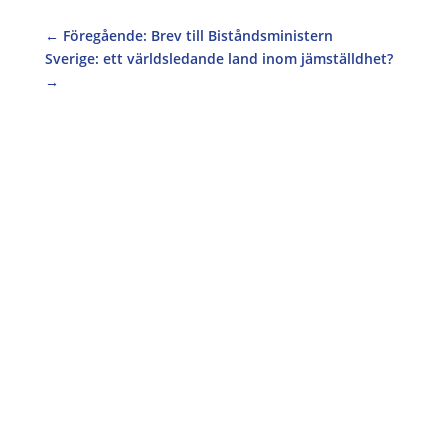
←
Föregående: Brev till Biståndsministern
Sverige: ett världsledande land inom jämställdhet?
→
Operation 1325 söker praktikanter till hösten
2026 Plats: Södermalm, Stockholm