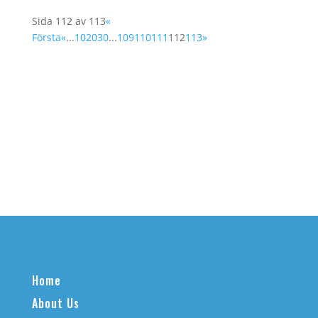
Sida 112 av 113
«
Första
«
...
10
20
30
...
109
110
111
112
113
»
Home
About Us