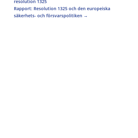
resolution 1325
Rapport: Resolution 1325 och den europeiska
säkerhets- och försvarspolitiken
→
”Women as Peace Makers” var rubriken på det
seminarium på svenska generalkonsulatet i
Istanbul där kvinnor från Israel och Palestina
möttes i mitten av mars för att genom