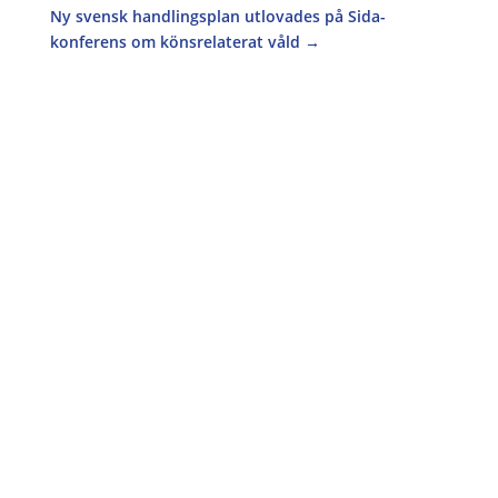
Ny svensk handlingsplan utlovades på Sida-
konferens om könsrelaterat våld
→
Världen har redan misslyckats med att minska
de globala utsläppen av växthusgaser.