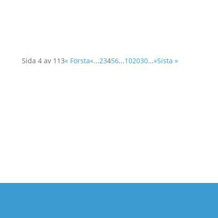
Ändå har Sverige tidigare aviserat att man
tänker...
Sida 4 av 113
« Första
«
...
2
3
4
5
6
...
10
20
30
...
»
Sista »