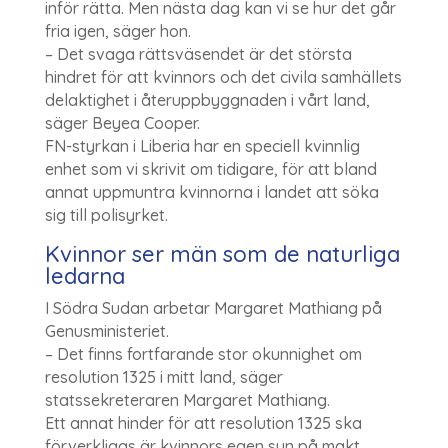
inför rätta. Men nästa dag kan vi se hur det går
fria igen, säger hon.
– Det svaga rättsväsendet är det största
hindret för att kvinnors och det civila samhällets
delaktighet i återuppbyggnaden i vårt land,
säger Beyea Cooper.
FN-styrkan i Liberia har en speciell kvinnlig
enhet som vi skrivit om tidigare, för att bland
annat uppmuntra kvinnorna i landet att söka
sig till polisyrket.
Kvinnor ser män som de naturliga
ledarna
I Södra Sudan arbetar Margaret Mathiang på
Genusministeriet.
– Det finns fortfarande stor okunnighet om
resolution 1325 i mitt land, säger
statssekreteraren Margaret Mathiang.
Ett annat hinder för att resolution 1325 ska
förverkligas är kvinnors egen syn på makt.