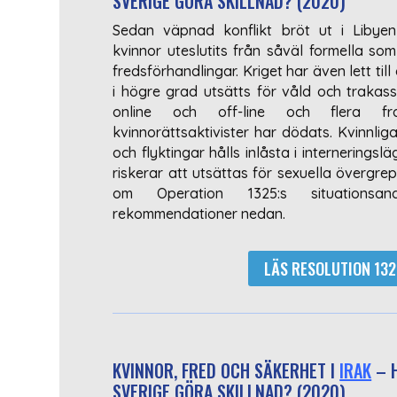
SVERIGE GÖRA SKILLNAD? (2020)
Sedan väpnad konflikt bröt ut i Libyen
kvinnor uteslutits från såväl formella som
fredsförhandlingar. Kriget har även lett till
i högre grad utsätts för våld och trakas
online och off-line och flera fr
kvinnorättsaktivister har dödats. Kvinnlig
och flyktingar hålls inlåsta i interneringsl
riskerar att utsättas för sexuella övergre
om Operation 1325:s situationsan
rekommendationer nedan.
LÄS RESOLUTION 1325
KVINNOR, FRED OCH SÄKERHET I
IRAK
– 
SVERIGE GÖRA SKILLNAD? (2020)