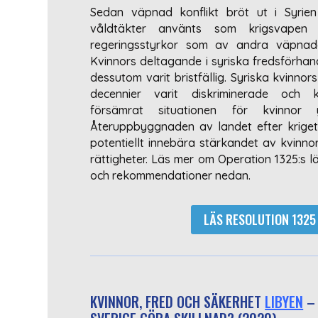
Sedan väpnad konflikt bröt ut i Syrien
våldtäkter använts som krigsvapen
regeringsstyrkor som av andra väpnad
Kvinnors deltagande i syriska fredsförhan
dessutom varit bristfällig. Syriska kvinnor
decennier varit diskriminerade och k
försämrat situationen för kvinnor yt
Återuppbyggnaden av landet efter krige
potentiellt innebära stärkandet av kvinnor
rättigheter. Läs mer om Operation 1325:s 
och rekommendationer nedan.
LÄS RESOLUTION 1325 
KVINNOR, FRED OCH SÄKERHET
LIBYEN
– 