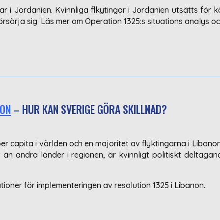
r i Jordanien. Kvinnliga flkytingar i Jordanien utsätts för kö
försörja sig. Läs mer om Operation 1325:s situations analys
NON
– HUR KAN SVERIGE GÖRA SKILLNAD?
er capita i världen och en majoritet av flyktingarna i Libanon
t än andra länder i regionen, är kvinnligt politiskt deltag
oner för implementeringen av resolution 1325 i Libanon.