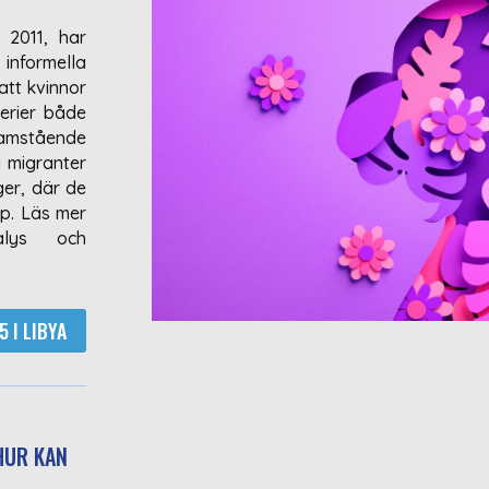
 2011, har
 informella
 att kvinnor
serier både
amstående
a migranter
äger, där de
pp. Läs mer
alys och
 I LIBYA
HUR KAN