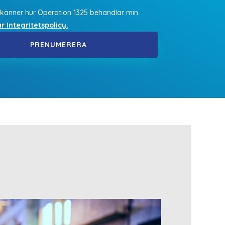
känner hur Operation 1325 behandlar min
r Integritetspolicy.
PRENUMERERA