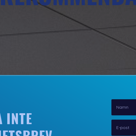
 INTE
HETSBREV