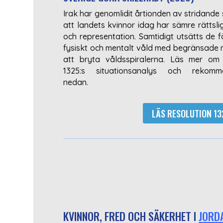
Irak har genomlidit årtionden av stridande s
att landets kvinnor idag har sämre rättsl
och representation. Samtidigt utsätts de fö
fysiskt och mentalt våld med begränsade 
att bryta våldsspiralerna. Läs mer om
1325:s situationsanalys och rekomme
nedan.
LÄS RESOLUTION 132
KVINNOR, FRED OCH SÄKERHET I
JORD