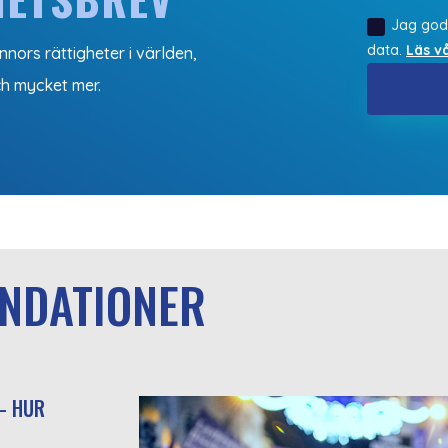
Jag god
data.
Läs vå
nors rättigheter i världen,
ch mycket mer.
NDATIONER
– HUR