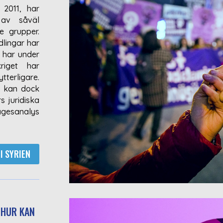
 2011, har
 av såväl
e grupper.
dlingar har
s har under
riget har
terligare.
t kan dock
s juridiska
lägesanalys
I SYRIEN
HUR KAN