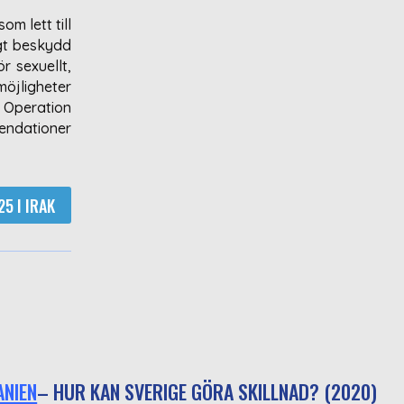
om lett till
igt beskydd
r sexuellt,
möjligheter
 Operation
ndationer
5 I IRAK
ANIEN
– HUR KAN SVERIGE GÖRA SKILLNAD? (2020)