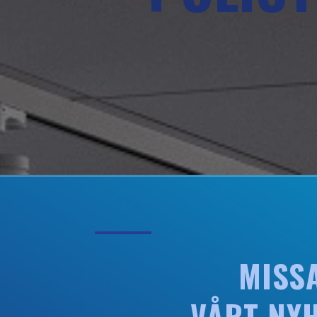
MISSA
VÅRT NY