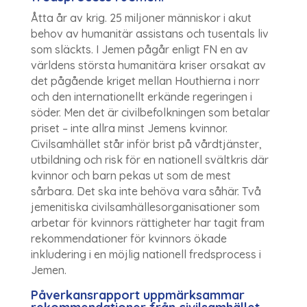
Åtta år av krig. 25 miljoner människor i akut
behov av humanitär assistans och tusentals liv
som släckts. I Jemen pågår enligt FN en av
världens största humanitära kriser orsakat av
det pågående kriget mellan Houthierna i norr
och den internationellt erkände regeringen i
söder. Men det är civilbefolkningen som betalar
priset – inte allra minst Jemens kvinnor.
Civilsamhället står inför brist på vårdtjänster,
utbildning och risk för en nationell svältkris där
kvinnor och barn pekas ut som de mest
sårbara. Det ska inte behöva vara såhär. Två
jemenitiska civilsamhällesorganisationer som
arbetar för kvinnors rättigheter har tagit fram
rekommendationer för kvinnors ökade
inkludering i en möjlig nationell fredsprocess i
Jemen.
Påverkansrapport uppmärksammar