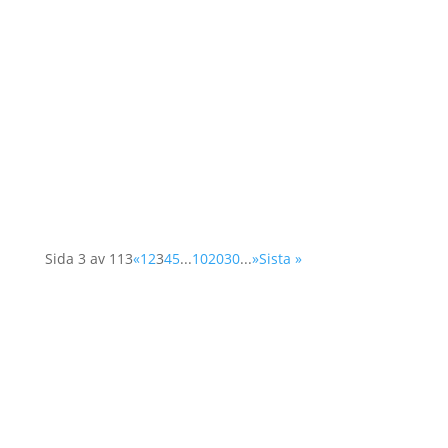
I ett öppet brev undertecknad av 340
civilsamhällesorganisationer från 60 länder,
hålls Sverige ansvarig inför OECD:s
biståndskommitté DAC (Development
Assistance Committee) för att utmana de
gemensamma principer och åtaganden...
Sida 3 av 113
«
1
2
3
4
5
...
10
20
30
...
»
Sista »