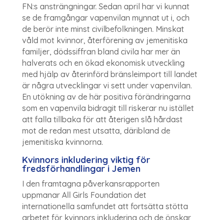
FN:s ansträngningar. Sedan april har vi kunnat
se de framgångar vapenvilan mynnat ut i, och
de berör inte minst civilbefolkningen. Minskat
våld mot kvinnor, återförening av jemenitiska
familjer, dödssiffran bland civila har mer än
halverats och en ökad ekonomisk utveckling
med hjälp av återinförd bränsleimport till landet
är några utvecklingar vi sett under vapenvilan.
En utökning av de här positiva förändringarna
som en vapenvila bidragit till riskerar nu istället
att falla tillbaka för att återigen slå hårdast
mot de redan mest utsatta, däribland de
jemenitiska kvinnorna.
Kvinnors inkludering viktig för
fredsförhandlingar i Jemen
I den framtagna påverkansrapporten
uppmanar All Girls Foundation det
internationella samfundet att fortsätta stötta
arbetet för kvinnors inkludering och de önskar