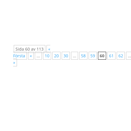
uppmärksamma flickors rättigheter och deras
särskilt utsatta situation. Runtom i världen,
inklusive i Sverige, diskrimineras flickor
dubbelt; dels för att de är kvinnor, dels för...
Sida 60 av 113
«
Första
«
...
10
20
30
...
58
59
60
61
62
..
»