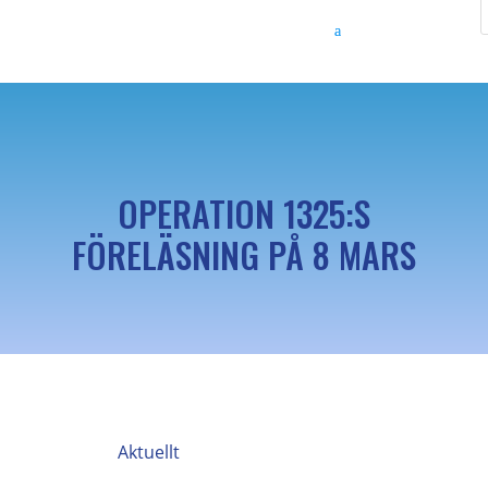
OPERATION 1325:S
FÖRELÄSNING PÅ 8 MARS
Aktuellt