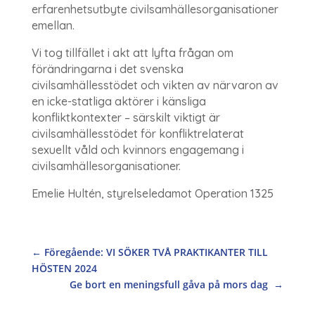
erfarenhetsutbyte civilsamhällesorganisationer
emellan.
Vi tog tillfället i akt att lyfta frågan om
förändringarna i det svenska
civilsamhällesstödet och vikten av närvaron av
en icke-statliga aktörer i känsliga
konfliktkontexter – särskilt viktigt är
civilsamhällesstödet för konfliktrelaterat
sexuellt våld och kvinnors engagemang i
civilsamhällesorganisationer.
Emelie Hultén, styrelseledamot Operation 1325
←
Föregående: VI SÖKER TVÅ PRAKTIKANTER TILL
HÖSTEN 2024
Ge bort en meningsfull gåva på mors dag
→