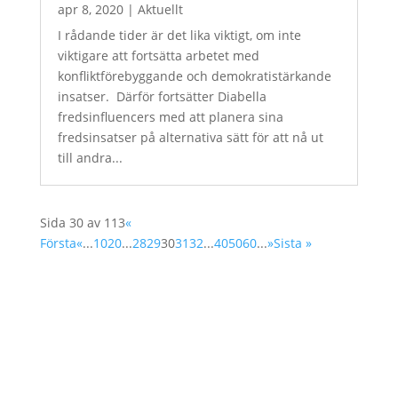
apr 8, 2020
|
Aktuellt
I rådande tider är det lika viktigt, om inte
viktigare att fortsätta arbetet med
konfliktförebyggande och demokratistärkande
insatser. Därför fortsätter Diabella
fredsinfluencers med att planera sina
fredsinsatser på alternativa sätt för att nå ut
till andra...
Sida 30 av 113
«
Första
«
...
10
20
...
28
29
30
31
32
...
40
50
60
...
»
Sista »