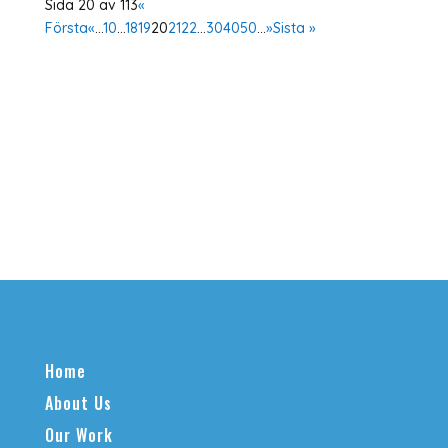
Sida 20 av 113
«
Första
«
...
10
...
18
19
20
21
22
...
30
40
50
...
»
Sista »
Home
About Us
Our Work