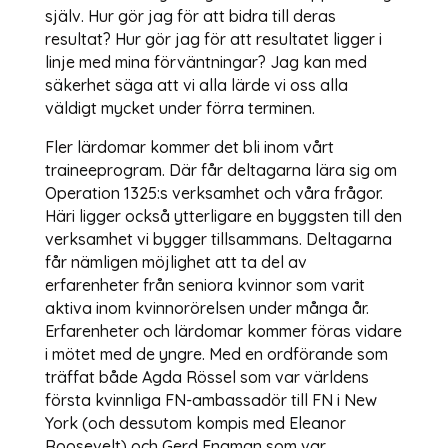
själv. Hur gör jag för att bidra till deras
resultat? Hur gör jag för att resultatet ligger i
linje med mina förväntningar? Jag kan med
säkerhet säga att vi alla lärde vi oss alla
väldigt mycket under förra terminen.
Fler lärdomar kommer det bli inom vårt
traineeprogram. Där får deltagarna lära sig om
Operation 1325:s verksamhet och våra frågor.
Häri ligger också ytterligare en byggsten till den
verksamhet vi bygger tillsammans. Deltagarna
får nämligen möjlighet att ta del av
erfarenheter från seniora kvinnor som varit
aktiva inom kvinnorörelsen under många år.
Erfarenheter och lärdomar kommer föras vidare
i mötet med de yngre. Med en ordförande som
träffat både Agda Rössel som var världens
första kvinnliga FN-ambassadör till FN i New
York (och dessutom kompis med Eleanor
Roosevelt) och Gerd Engman som var