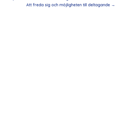
Att freda sig och möjligheten till deltagande
→
Höstens praktikant Nao Sakurada ger oss
perspektiv på historien En av höstens