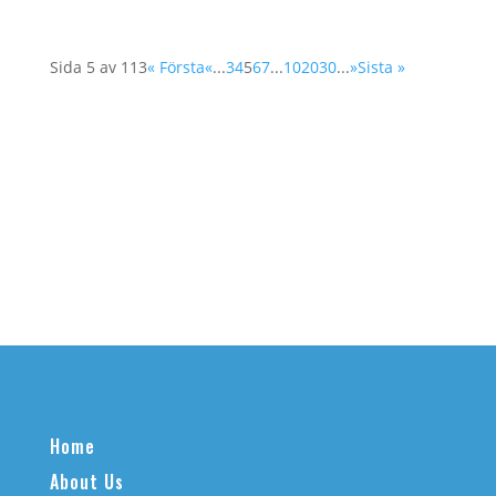
Sida 5 av 113
« Första
«
...
3
4
5
6
7
...
10
20
30
...
»
Sista »
Home
About Us