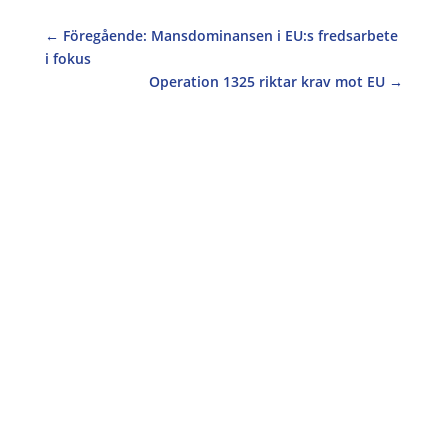
←
Föregående: Mansdominansen i EU:s fredsarbete
i fokus
Operation 1325 riktar krav mot EU
→
Nu har SIDA publicerat sin kompletterade