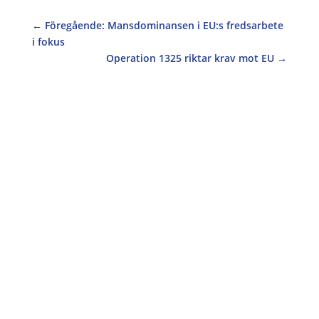
←
Föregående: Mansdominansen i EU:s fredsarbete
i fokus
Operation 1325 riktar krav mot EU
→
Inför vårt evenemang #tjejericentrum har
Operation 1325:s kommunikatör skrivit en