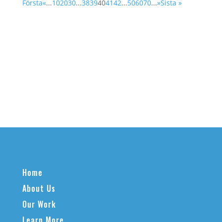
Första
«
...
10
20
30
...
38
39
40
41
42
...
50
60
70
...
»
Sista »
Home
About Us
Our Work
Learn More