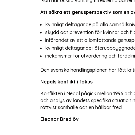
Man har också vänt sig till externa parter
Att säkra ett genusperspektiv som en a
kvinnligt deltagande på alla samhällsni
skydd och prevention för kvinnor och flic
införandet av ett allomfattande genuspe
kvinnligt deltagande i återuppbyggnaden
mekanismer för utvärdering och fördelni
Den svenska handlingsplanen har fått kriti
Nepals konflikt i fokus
Konflikten i Nepal pågick mellan 1996 och
och analys av landets specifika situation 
rättvist samhälle och en hållbar fred.
Eleonor Bredlöv