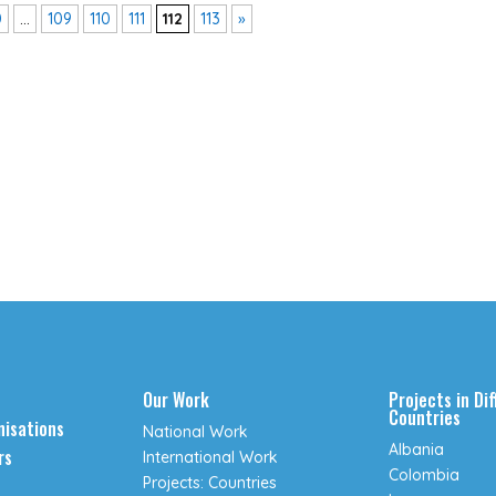
0
...
109
110
111
112
113
»
Our Work
Projects in Di
Countries
isations
National Work
Albania
rs
International Work
Colombia
Projects: Countries