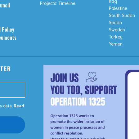
Iraq
Projects: Timeline
uncil
Palestine
South Sudan
Sudan
 Policy
Sweden
cuments
Turkey
Yemen
TTER
y data.
Read