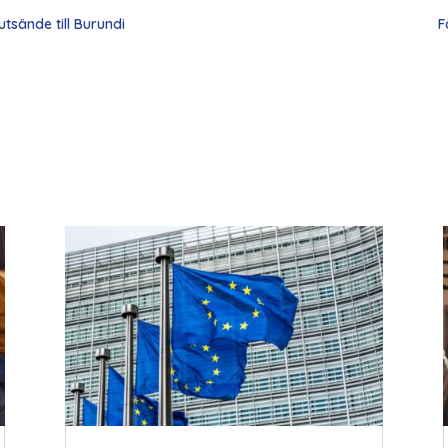
tsände till Burundi
F