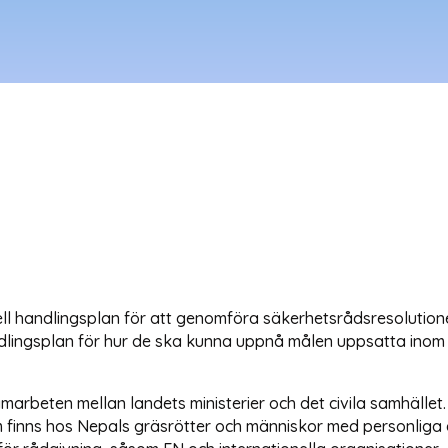
ell handlingsplan för att genomföra säkerhetsrådsresolutione
dlingsplan för hur de ska kunna uppnå målen uppsatta inom d
rbeten mellan landets ministerier och det civila samhället. 
 finns hos Nepals gräsrötter och människor med personliga e