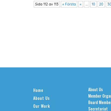
Sida 112 av 113
« Första
«
...
10
20
3
About Us
Home
Member Organ
About Us
Board Membe
Our Work
Secretariat