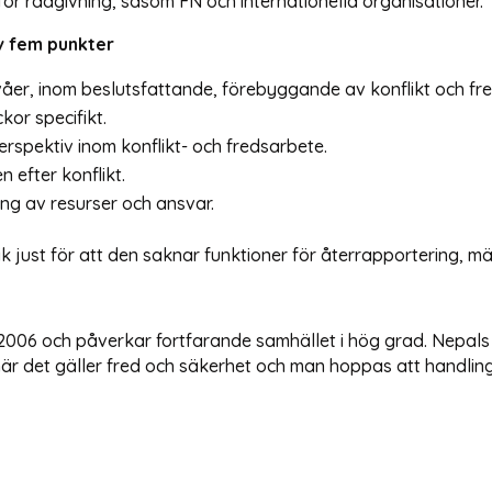
 för rådgivning, såsom FN och internationella organisationer.
v fem punkter
våer, inom beslutsfattande, förebyggande av konflikt och fr
kor specifikt.
rspektiv inom konflikt- och fredsarbete.
 efter konflikt.
ng av resurser och ansvar.
k just för att den saknar funktioner för återrapportering, m
 2006 och påverkar fortfarande samhället i hög grad. Nepals
när det gäller fred och säkerhet och man hoppas att handling