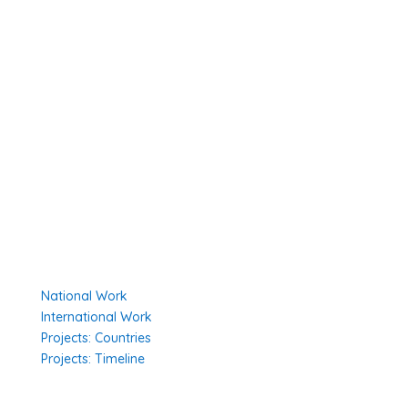
About Us
Member Organisations
Board Members
Secretariat
The Senior Council
Network
Our Donors
Environmental Policy
Governing Documents
Our Work
National Work
International Work
Projects: Countries
Projects: Timeline
Projects in Different Countries