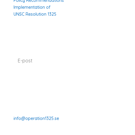
Policy Recommendations
Implementation of
UNSC Resolution 1325
SUBSCRIBE TO OUR NEWSLETTER
I agree with how Operation 1325 processes my
data.
Read our privacy policy.
Prenumerera
070-331 77 75
info@operation1325.se
Tegelviksgatan 40
116 41 Stockholm