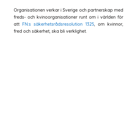
Organisationen verkar i Sverige och partnerskap med
freds- och kvinoorganisationer runt om i världen för
att
FN:s säkerhetsrådsresolution 1325
, om kvinnor,
fred och säkerhet, ska bli verklighet.
Home
About Us
Our Work
Learn More
Our History
Resolution 1325