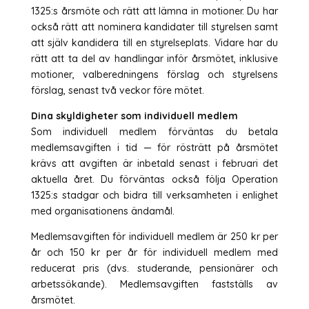
1325:s årsmöte och rätt att lämna in motioner. Du har
också rätt att nominera kandidater till styrelsen samt
att själv kandidera till en styrelseplats. Vidare har du
rätt att ta del av handlingar inför årsmötet, inklusive
motioner, valberedningens förslag och styrelsens
förslag, senast två veckor före mötet.
Dina skyldigheter som individuell medlem
Som individuell medlem förväntas du betala
medlemsavgiften i tid — för rösträtt på årsmötet
krävs att avgiften är inbetald senast i februari det
aktuella året. Du förväntas också följa Operation
1325:s stadgar och bidra till verksamheten i enlighet
med organisationens ändamål.
Medlemsavgiften för individuell medlem är 250 kr per
år och 150 kr per år för individuell medlem med
reducerat pris (dvs. studerande, pensionärer och
arbetssökande). Medlemsavgiften fastställs av
årsmötet.