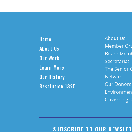
About Us
Home
Member Org
About Us
Board Mem
Our Work
Secretariat
Learn More
The Senior 
Our History
Network
Our Donors
Resolution 1325
Environment
Governing 
SUBSCRIBE TO OUR NEWSLE