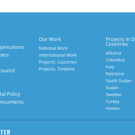
Our Work
Projects in D
Countries
anisations
National Work
Albania
bers
International Work
Colombia
Projects: Countries
Iraq
Projects: Timeline
Council
Palestine
South Sudan
Sudan
al Policy
Sweden
Documents
Turkey
Yemen
TTER