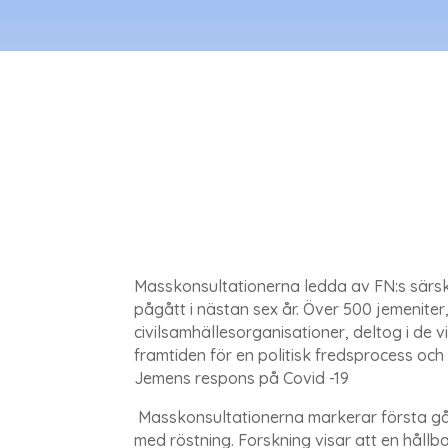
Masskonsultationerna ledda av FN:s särski
pågått i nästan sex år. Över 500 jemenite
civilsamhällesorganisationer, deltog i de 
framtiden för en politisk fredsprocess oc
Jemens respons på Covid -19
Masskonsultationerna markerar första gå
med röstning. Forskning visar att en hållba