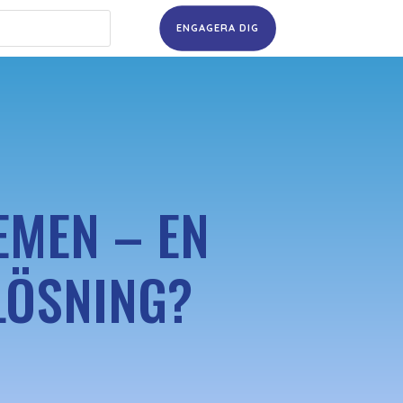
ENGAGERA DIG
EMEN – EN
LÖSNING?