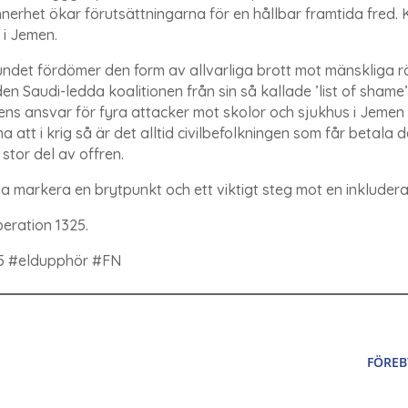
nerhet ökar förutsättningarna för en hållbar framtida fred. 
ng i Jemen.
mfundet fördömer den form av allvarliga brott mot mänskliga 
en Saudi-ledda koalitionen från sin så kallade ’list of shame’
nens ansvar för fyra attacker mot skolor och sjukhus i Jemen
 att i krig så är det alltid civilbefolkningen som får betala 
stor del av offren.
markera en brytpunkt och ett viktigt steg mot en inkludera
peration 1325.
25 #eldupphör #FN
N
FÖREB