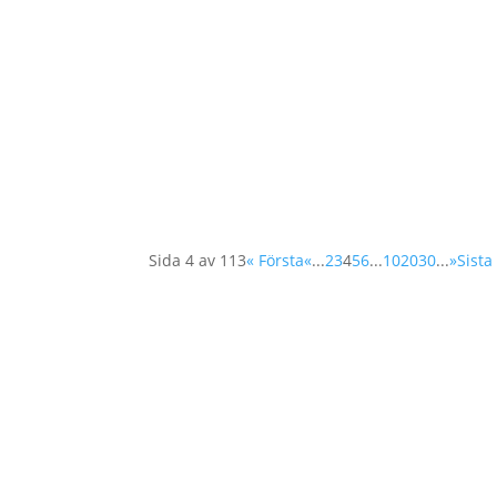
I en värld där 25 miljoner är fast i tvångsa
negativ påverkan på mänskliga rättigheter, m
Sida 4 av 113
« Första
«
...
2
3
4
5
6
...
10
20
30
...
»
Sista