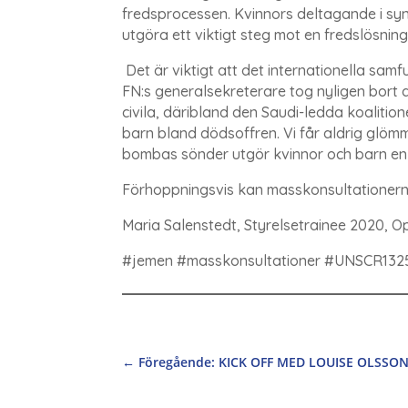
fredsprocessen. Kvinnors deltagande i syn
utgöra ett viktigt steg mot en fredslösni
Det är viktigt att det internationella sa
FN:s generalsekreterare tog nyligen bort d
civila, däribland den Saudi-ledda koalitio
barn bland dödsoffren. Vi får aldrig glömma
bombas sönder utgör kvinnor och barn en 
Förhoppningsvis kan masskonsultationerna 
Maria Salenstedt, Styrelsetrainee 2020, O
#jemen #masskonsultationer #UNSCR13
←
Föregående: KICK OFF MED LOUISE OLSSO