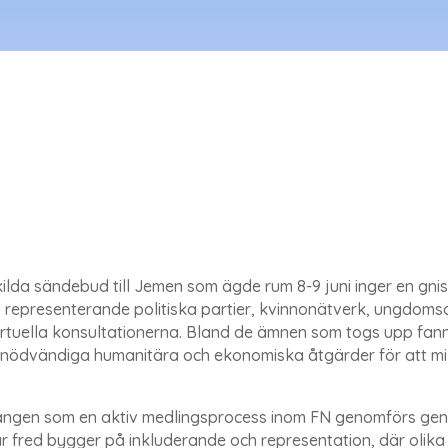
lda sändebud till Jemen som ägde rum 8-9 juni inger en gnis
r, representerande politiska partier, kvinnonätverk, ungdom
virtuella konsultationerna. Bland de ämnen som togs upp fanns
h nödvändiga humanitära och ekonomiska åtgärder för att mi
ngen som en aktiv medlingsprocess inom FN genomförs genom
r fred bygger på inkluderande och representation, där olika r