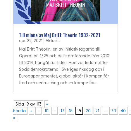
Till minne av Maj Britt Theorin 1932-2021
apr 22, 2021
|
Aktuellt
Maj Britt Theorin, en av initiativtagarna till
Operation 1325 och dess ordförande från 2010
till 2014, har gått ur tiden. Hon var ledamot för
Socialdemokraterna i Sveriges riksdag och i
Europaparlamentet, global aktör i kampen för
fred och nedrustning och en kämpe för...
Sida 19 av 113
«
Första
«
...
10
...
17
18
19
20
21
...
30
40
»