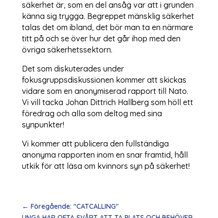
säkerhet är, som en del ansåg var att i grunden
känna sig trygga. Begreppet mänsklig säkerhet
talas det om ibland, det bör man ta en närmare
titt på och se över hur det går ihop med den
övriga säkerhetssektorn.
Det som diskuterades under
fokusgruppsdiskussionen kommer att skickas
vidare som en anonymiserad rapport till Nato.
Vi vill tacka Johan Dittrich Hallberg som höll ett
föredrag och alla som deltog med sina
synpunkter!
Vi kommer att publicera den fullständiga
anonyma rapporten inom en snar framtid, håll
utkik för att läsa om kvinnors syn på säkerhet!
←
Föregående: "CATCALLING"
UNGA HAR OFTA SVÅRT ATT TA PLATS OCH BEHÖVER