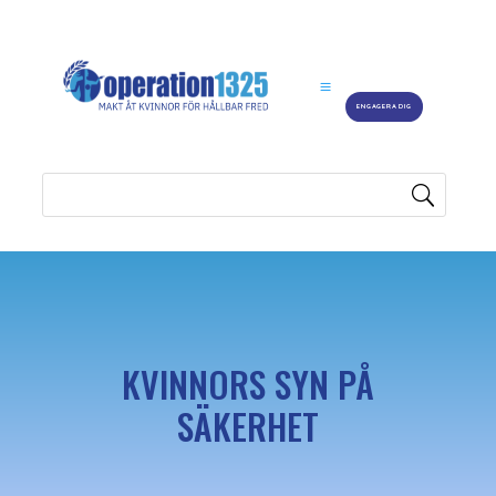
ENGAGERA DIG
KVINNORS SYN PÅ
SÄKERHET