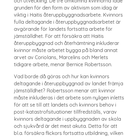
och utveckling. De tre omkomna kvinnorna lade
grunden för den form av aktivism som idag är
viktig i Haitis återuppbyggnadsarbete. Kvinnors
fulla deltagande i återuppbyggnadsarbetet är
avgörande för landets fortsatta arbete för
jämställdhet. För att försäkra att Haitis
återuppbyggnad och återhämtning inkluderar
kvinnor måste arbetet bygga på bland annat
arvet av Coriolans, Marcelins och Merlets
tidigare arbete, menar Bernice Robertsson.
Vad borde då göras och hur kan kvinnors
deltagande i återuppbyggnad av landet främja
jämställdhet? Robertsson menar att kvinnor
måste inkluderas i det arbete som nyligen inletts
för att se till att landets och kvinnors behov i
post-katastrofsituationer tillfredställs, varav
kvinnors deltagande i uppbyggnaden av skola
och sjukvård är det mest akuta. Detta för att
bl.a. försäkra flickors fortsatta utbildning, vilken