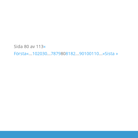
internationella fredsbyggandet på FN-nivå.
Filmens budskap är att få betraktaren att tänka
till krng sina...
Sida 80 av 113
«
Första
«
...
10
20
30
...
78
79
80
81
82
...
90
100
110
...
»
Sista »