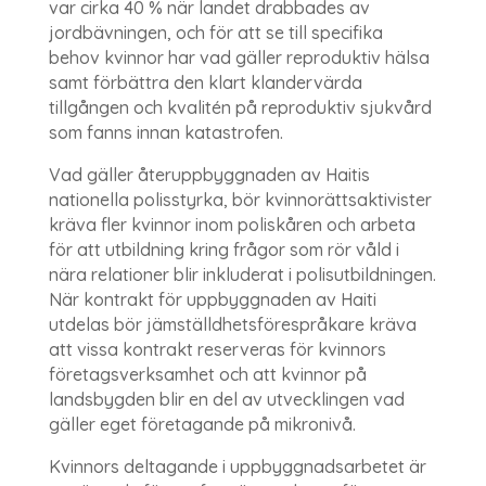
var cirka 40 % när landet drabbades av
jordbävningen, och för att se till specifika
behov kvinnor har vad gäller reproduktiv hälsa
samt förbättra den klart klandervärda
tillgången och kvalitén på reproduktiv sjukvård
som fanns innan katastrofen.
Vad gäller återuppbyggnaden av Haitis
nationella polisstyrka, bör kvinnorättsaktivister
kräva fler kvinnor inom poliskåren och arbeta
för att utbildning kring frågor som rör våld i
nära relationer blir inkluderat i polisutbildningen.
När kontrakt för uppbyggnaden av Haiti
utdelas bör jämställdhetsförespråkare kräva
att vissa kontrakt reserveras för kvinnors
företagsverksamhet och att kvinnor på
landsbygden blir en del av utvecklingen vad
gäller eget företagande på mikronivå.
Kvinnors deltagande i uppbyggnadsarbetet är