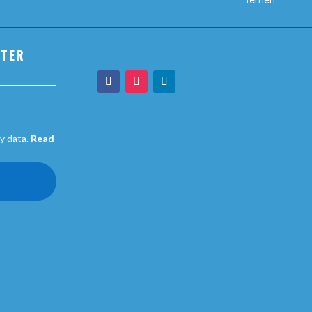
Yemen
TTER
y data.
Read