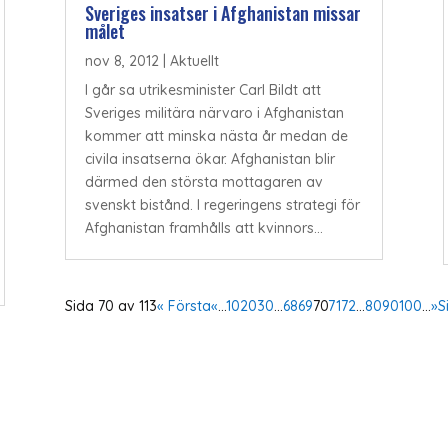
Sveriges insatser i Afghanistan missar
målet
nov 8, 2012
|
Aktuellt
I går sa utrikesminister Carl Bildt att
Sveriges militära närvaro i Afghanistan
kommer att minska nästa år medan de
civila insatserna ökar. Afghanistan blir
därmed den största mottagaren av
svenskt bistånd. I regeringens strategi för
Afghanistan framhålls att kvinnors...
Sida 70 av 113
« Första
«
...
10
20
30
...
68
69
70
71
72
...
80
90
100
...
»
S