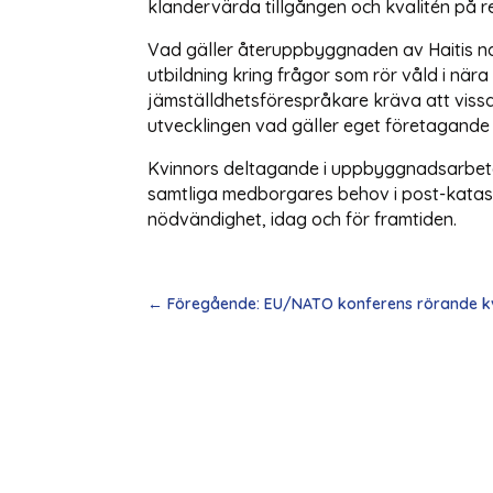
klandervärda tillgången och kvalitén på r
Vad gäller återuppbyggnaden av Haitis nati
utbildning kring frågor som rör våld i nära
jämställdhetsförespråkare kräva att vissa
utvecklingen vad gäller eget företagande
Kvinnors deltagande i uppbyggnadsarbetet 
samtliga medborgares behov i post-katast
nödvändighet, idag och för framtiden.
←
Föregående: EU/NATO konferens rörande kv