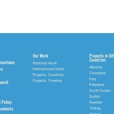
Our Work
Projects in Di
Countries
isations
National Work
Albania
rs
International Work
Colombia
Projects: Countries
Iraq
Projects: Timeline
uncil
Palestine
South Sudan
Sudan
 Policy
Sweden
cuments
Turkey