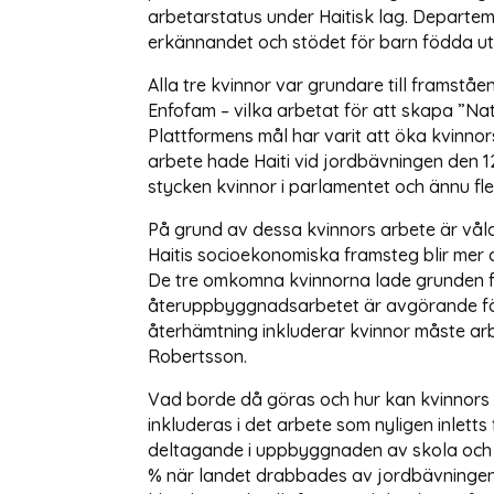
arbetarstatus under Haitisk lag. Departe
erkännandet och stödet för barn födda u
Alla tre kvinnor var grundare till framst
Enfofam – vilka arbetat för att skapa ”Nat
Plattformens mål har varit att öka kvinnor
arbete hade Haiti vid jordbävningen den 12
stycken kvinnor i parlamentet och ännu fle
På grund av dessa kvinnors arbete är våldt
Haitis socioekonomiska framsteg blir mer 
De tre omkomna kvinnorna lade grunden för
återuppbyggnadsarbetet är avgörande för 
återhämtning inkluderar kvinnor måste arb
Robertsson.
Vad borde då göras och hur kan kvinnors
inkluderas i det arbete som nyligen inletts 
deltagande i uppbyggnaden av skola och sju
% när landet drabbades av jordbävningen, o