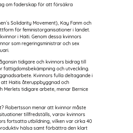
ag om faderskap för att försäkra
Women´s Solidarity Movement), Kay Fanm och
form för feministorganisationer i landet.
 kvinnor i Haiti. Genom dessa kvinnors
vinnor som regeringsministrar och sex
uari.
gonsin tidigare och kvinnors bidrag till
för fattigdomsbekämpning och utveckling.
yggnadsarbete. Kvinnors fulla deltagande i
a att Haitis återuppbyggnad och
h Merlets tidigare arbete, menar Bernice
t? Robertsson menar att kvinnor måste
ituationer tillfredställs, varav kvinnors
s fortsatta utbildning, vilken var cirka 40
produktiv hälsa samt förbättra den klart