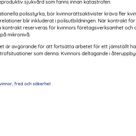
eproduktiv sjukvård som fanns innan katastrofen.
onella polisstyrka, bör kvinnorättsaktivister kräva fler kvi
 relationer blir inkluderat i polisutbildningen. När kontrakt 
 kontrakt reserveras för kvinnors företagsverksamhet och a
 på mikronivå.
är avgörande för att fortsätta arbetet för ett jämställt hai
rofsituationer som denna. Kvinnors deltagande i återuppbyg
innor, fred och säkerhet