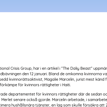
ional Crisis Group, har i en artikel i ”The Daliy Beast” uppmä
ordbävningen den 12 januari. Bland de omkomna kvinnorna va
edd kvinnorättsaktivist, Magalie Marcelin, jurist mest känd 
örkämpe för kvinnors rättigheter i Haiti.
ade departementet för kvinnors rättigheter där de sedan ock
t Merlet senare också gjorde. Marcelin arbetade, i samarbe
timera hushållsnära tjänster, en lag som skulle försäkra att 2