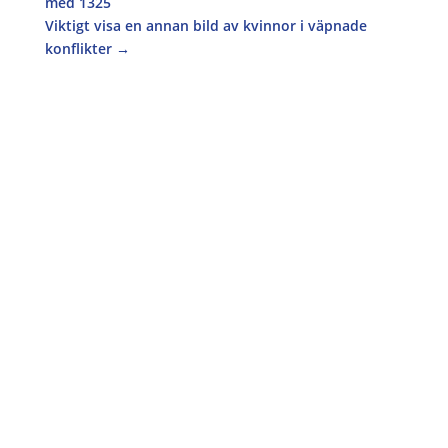
med 1325
Viktigt visa en annan bild av kvinnor i väpnade
konflikter
→
Operation 1325 söker praktikanter till hösten
2026 Plats: Södermalm, Stockholm
Praktikperiod: HT2026. Ca 20 veckor. Arbetstid:
~ 09.00-17.00 mån-fre. Kvälls- & helgarbete kan