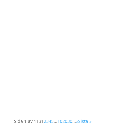
på kvinnors vardag. Nao har skrivit
nedanstående text om...
Våren 2025 utlyses två praktikplatser hos
Operation 1325 En kommunikationspraktikant
med inriktning sociala medier & insamling En
organisationspraktikant med inriktning
organisationsutveckling Plats:...
Sida 1 av 113
1
2
3
4
5
...
10
20
30
...
»
Sista »