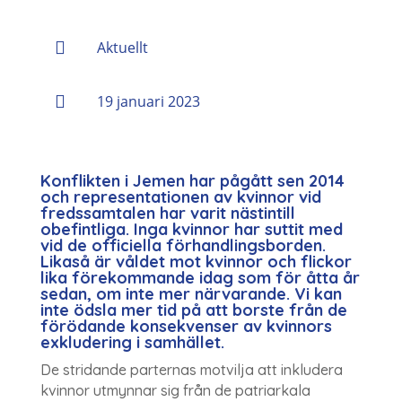

Aktuellt

19 januari 2023
Konflikten i Jemen har pågått sen 2014
och representationen av kvinnor vid
fredssamtalen har varit nästintill
obefintliga. Inga kvinnor har suttit med
vid de officiella förhandlingsborden.
Likaså är våldet mot kvinnor och flickor
lika förekommande idag som för åtta år
sedan, om inte mer närvarande. Vi kan
inte ödsla mer tid på att borste från de
förödande konsekvenser av kvinnors
exkludering i samhället.
De stridande parternas motvilja att inkludera
kvinnor utmynnar sig från de patriarkala