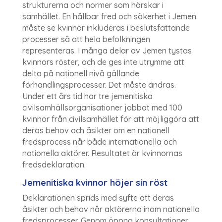
strukturerna och normer som härskar i
samhället. En hållbar fred och säkerhet i Jemen
måste se kvinnor inkluderas i beslutsfattande
processer så att hela befolkningen
representeras. I många delar av Jemen tystas
kvinnors röster, och de ges inte utrymme att
delta på nationell nivå gällande
förhandlingsprocesser. Det måste ändras.
Under ett års tid har tre jemenitiska
civilsamhällsorganisationer jobbat med 100
kvinnor från civilsamhället för att möjliggöra att
deras behov och åsikter om en nationell
fredsprocess når både internationella och
nationella aktörer. Resultatet är kvinnornas
fredsdeklaration.
Jemenitiska kvinnor höjer sin röst
Deklarationen sprids med syfte att deras
åsikter och behov når aktörerna inom nationella
fredsprocesser. Genom öppna konsultationer