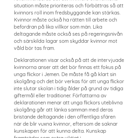
situation måste prioriteras och förbättras så att
kvinnors roll inom fredsbyggande kan stärkas.
Kvinnor måste också ha rätten till arbete och
befordran på lika villkor som män. Lika
deltagande måste också ses på regeringsnivån
och särskilda lagar som skyddar kvinnor mot
våld bör tas fram.
Deklarationen visar också på att de intervjuade
kvinnorna anser att det bör finnas ett fokus på
unga flickor i Jemen. De måste få gå klart sin
skolgång och det bör verkas för att unga flickor
inte slutar skolan i tidig ålder på grund av tidiga
giftermål eller traditioner. Författarna av
deklarationen menar att unga flickors uteblivna
skolgång går att länka samman med deras
bristande deltagande i den offentliga sfären
när de blir vuxna kvinnor, eftersom de saknar
kunskapen för att kunna delta. Kunskap
framträder som extra viktigt i