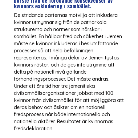
borste från de förödande konsekvenser av
kvinnors exkludering i samhället.
De stridande parternas motvilja att inkludera
kvinnor utmynnar sig från de patriarkala
strukturerna och normer som härskar i
samhället. En hållbar fred och säkerhet i Jemen
måste se kvinnor inkluderas i beslutsfattande
processer så att hela befolkningen
representeras. I många delar av Jemen tystas
kvinnors röster, och de ges inte utrymme att
delta på nationell nivå gällande
förhandlingsprocesser. Det måste ändras.
Under ett års tid har tre jemenitiska
civilsamhällsorganisationer jobbat med 100
kvinnor från civilsamhället för att möjliggöra att
deras behov och åsikter om en nationell
fredsprocess når både internationella och
nationella aktörer. Resultatet är kvinnornas
fredsdeklaration.