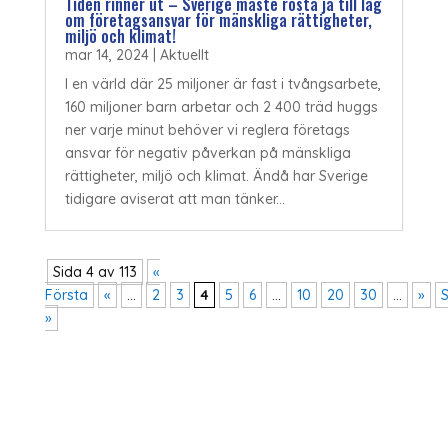
Tiden rinner ut – Sverige måste rösta ja till lag
om företagsansvar för mänskliga rättigheter,
miljö och klimat!
mar 14, 2024
|
Aktuellt
I en värld där 25 miljoner är fast i tvångsarbete,
160 miljoner barn arbetar och 2 400 träd huggs
ner varje minut behöver vi reglera företags
ansvar för negativ påverkan på mänskliga
rättigheter, miljö och klimat. Ändå har Sverige
tidigare aviserat att man tänker...
Sida 4 av 113
«
Första
«
...
2
3
4
5
6
...
10
20
30
...
»
S
»