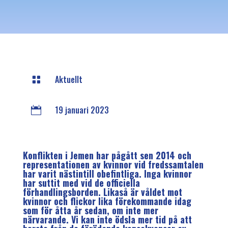
Aktuellt

19 januari 2023

Konflikten i Jemen har pågått sen 2014 och
representationen av kvinnor vid fredssamtalen
har varit nästintill obefintliga. Inga kvinnor
har suttit med vid de officiella
förhandlingsborden. Likaså är våldet mot
kvinnor och flickor lika förekommande idag
som för åtta år sedan, om inte mer
närvarande. Vi kan inte ödsla mer tid på att