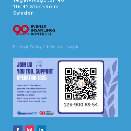
Tegelviksgatan 40
116 41 Stockholm
Sweden
Privacy Policy
|
Sitemap
|
Login